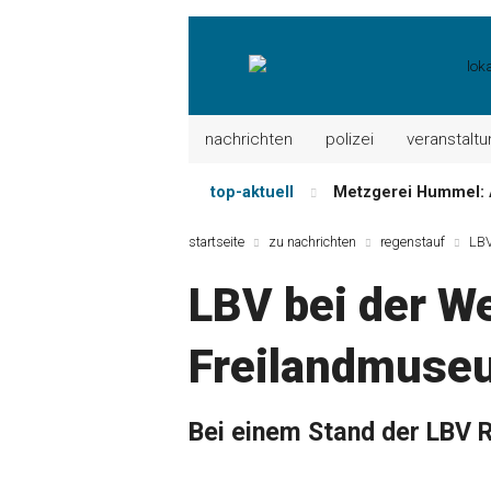
nachrichten
polizei
veranstalt
top-aktuell
Mayerhof Schirndorf a
Meindl Metzgerei: 
startseite
zu nachrichten
regenstauf
LBV
Der „deutsche Mich
LBV bei der W
Maxhütter Fischlade
Nutzen Sie aktuelle
Freilandmuse
Metzgerei Hummel: 
Bei einem Stand der LBV 