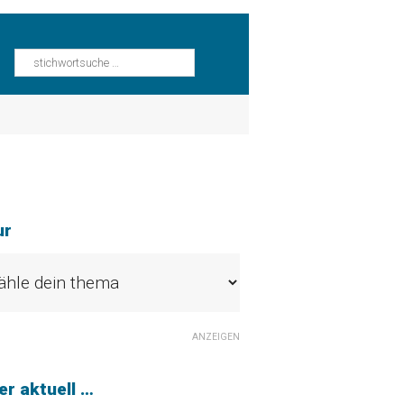
ur
ANZEIGEN
r aktuell …