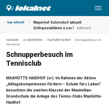
top-aktuell
Mayerhof Schirndorf aktuell:
Grillspezialitäten u.v.m.!
kallmünz
Meindl Metzgerei: Wochen-Speisekarte
und mehr …
burglengenfeld
startseite
zu nachrichten
maxhütte-haidhof
Schnupperbesuch im
Tennisclub
Der „deutsche Michel“ muss nun
zahlen!
kommentare & serien &
Schnupperbesuch im
leserbriefe
Tennisclub
Maxhütter Fischladen: Unser aktuelles
Angebot …
maxhütte-haidhof
Nutzen Sie aktuelle Angebote Ihrer
MAXHÜTTE-HAIDHOF (sr). Im Rahmen der Aktion
Region!
angebote vor ort | anzeige
„Alltagskompetenzen fördern – Schule fürs Leben“
Metzgerei Hummel: Aktuelles
Wochenangebot!
maxhütte-haidhof
besuchten die zweiten Klassen der Maximilian-
Grundschule die Anlage des Tennis-Clubs Maxhütte-
Haidhof.