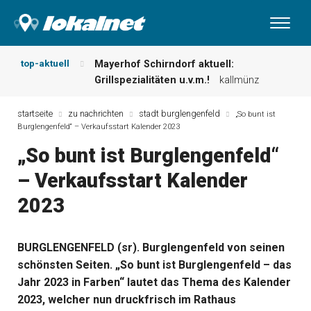
top-aktuell
Mayerhof Schirndorf aktuell:
Grillspezialitäten u.v.m.!
kallmünz
Meindl Metzgerei: Wochen-Speisekarte
und mehr …
burglengenfeld
startseite
zu nachrichten
stadt burglengenfeld
„So bunt ist
Burglengenfeld“ – Verkaufsstart Kalender 2023
Der „deutsche Michel“ muss nun
zahlen!
kommentare & serien &
„So bunt ist Burglengenfeld“
leserbriefe
– Verkaufsstart Kalender
Maxhütter Fischladen: Unser aktuelles
Angebot …
maxhütte-haidhof
2023
Nutzen Sie aktuelle Angebote Ihrer
Region!
angebote vor ort | anzeige
Metzgerei Hummel: Aktuelles
BURGLENGENFELD (sr). Burglengenfeld von seinen
Wochenangebot!
maxhütte-haidhof
schönsten Seiten. „So bunt ist Burglengenfeld – das
Jahr 2023 in Farben“ lautet das Thema des Kalender
2023, welcher nun druckfrisch im Rathaus