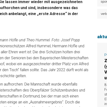
 Sie lassen immer wieder mit ausgezeichneten
spor
aufhorchen und sind, insbesondere was das
ich anbelangt, eine „erste Adresse“ in der
verb
aktu
Hermann Höfle und Theo Hummel. Foto: Josef Popp
eniorenschützen Alfred Hummel, Hermann Höfle und
ller Ehren wert ist: Die drei Schützen holten drei
p
en der Senioren bei den Bayerischen Meisterschaften
Z
, wobei ein ausgezeichneter dritter Platz von Alfred
(
 den Tisch“ fallen sollte. Das Jahr 2022 dürft wohl als
V
eschichte gelten.
u
en aufhorchen: Die Mannschaft wurde ebenfalls
8
F
isterschaften des Oberpfälzer Schützenbundes und
s
sterschaften in Dortmund, bei der man sich einen
0
ubten einige an ein „Ausnahmeergebnis“. Doch die
i