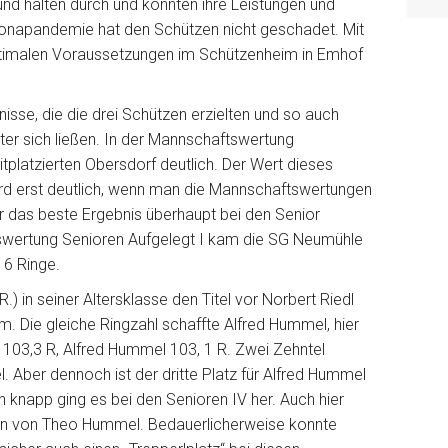
und halten durch und konnten ihre Leistungen und
ronapandemie hat den Schützen nicht geschadet. Mit
ptimalen Voraussetzungen im Schützenheim in Emhof
isse, die die drei Schützen erzielten und so auch
ter sich ließen. In der Mannschaftswertung
itplatzierten Obersdorf deutlich. Der Wert dieses
d erst deutlich, wenn man die Mannschaftswertungen
ar das beste Ergebnis überhaupt bei den Senior
swertung Senioren Aufgelegt I kam die SG Neumühle
6 Ringe.
) in seiner Altersklasse den Titel vor Norbert Riedl
am. Die gleiche Ringzahl schaffte Alfred Hummel, hier
dl 103,3 R, Alfred Hummel 103, 1 R. Zwei Zehntel
 Aber dennoch ist der dritte Platz für Alfred Hummel
h knapp ging es bei den Senioren IV her. Auch hier
ten von Theo Hummel. Bedauerlicherweise konnte