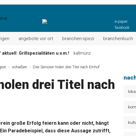
e-paper
facebook
instagram
ungen
angebote vor ort
branchen-spezi
branchenbuch
aktuell: Grillspezialitäten u.v.m.!
kallmünz
Wochen-Speisekarte und mehr …
burglengenfeld
gion
schießen
Drei Senioren holen drei Titel nach Emhof
el“ muss nun zahlen!
kommentare & serien & leserbriefe
nach
holen drei Titel nach
n: Unser aktuelles Angebot …
maxhütte-haidhof
 Angebote Ihrer Region!
angebote vor ort | anzeige
loka
Aktuelles Wochenangebot!
maxhütte-haidhof
kom
kult
ein große Erfolg feiern kann oder nicht, hängt
Ein Paradebeispiel, dass diese Aussage zutrifft,