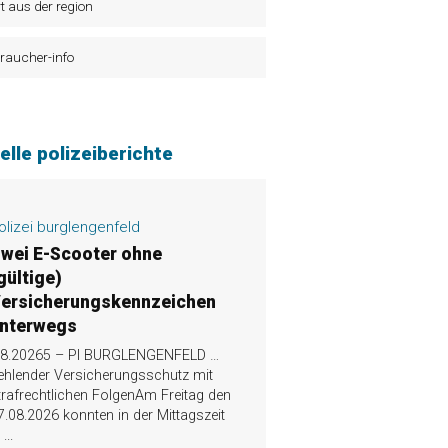
t aus der region
raucher-info
elle polizeiberichte
olizei burglengenfeld
wei E-Scooter ohne
gültige)
ersicherungskennzeichen
nterwegs
.8.20265 – PI BURGLENGENFELD …
ehlender Versicherungsschutz mit
trafrechtlichen FolgenAm Freitag den
7.08.2026 konnten in der Mittagszeit
n
...