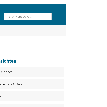
richten
l e-paper
mentare & Serien
ur