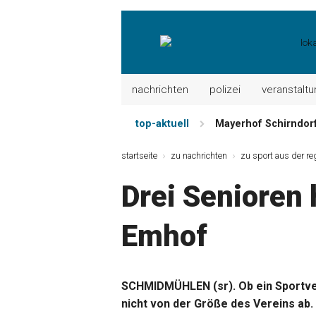
nachrichten
polizei
veranstalt
top-aktuell
Mayerhof Schirndorf 
Meindl Metzgerei: 
startseite
zu nachrichten
zu sport aus der re
Der „deutsche Mich
Drei Senioren 
Maxhütter Fischlade
Nutzen Sie aktuelle
Emhof
Metzgerei Hummel: 
SCHMIDMÜHLEN (sr). Ob ein Sportver
nicht von der Größe des Vereins ab. 