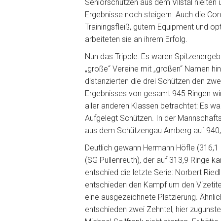
Seniorschützen aus dem Vilstal hielten 
Ergebnisse noch steigern. Auch die Co
Trainingsfleiß, gutem Equipment und o
arbeiteten sie an ihrem Erfolg.
Nun das Tripple: Es waren Spitzenergebn
„große“ Vereine mit „großen“ Namen hin
distanzierten die drei Schützen den zwe
Ergebnisses von gesamt 945 Ringen wir
aller anderen Klassen betrachtet: Es w
Aufgelegt Schützen. In der Mannschaft
aus dem Schützengau Amberg auf 940, 
Deutlich gewann Hermann Höfle (316,1 R.
(SG Pullenreuth), der auf 313,9 Ringe k
entschied die letzte Serie: Norbert Rie
entschieden den Kampf um den Vizetitel.
eine ausgezeichnete Platzierung. Ähnlic
entschieden zwei Zehntel, hier zuguns