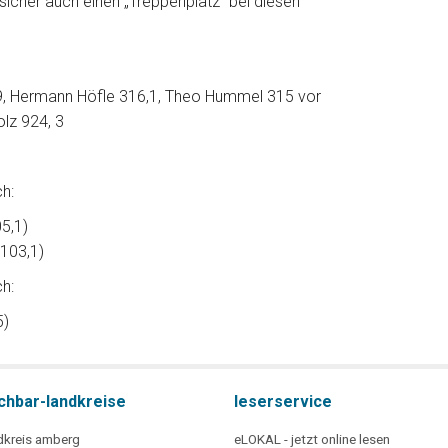
 sicher auch einen „Trepperlplatz“ bei diesen
,9, Hermann Höfle 316,1, Theo Hummel 315 vor
lz 924, 3
h:
5,1)
 103,1)
h:
5)
chbar-landkreise
leserservice
dkreis amberg
eLOKAL - jetzt online lesen