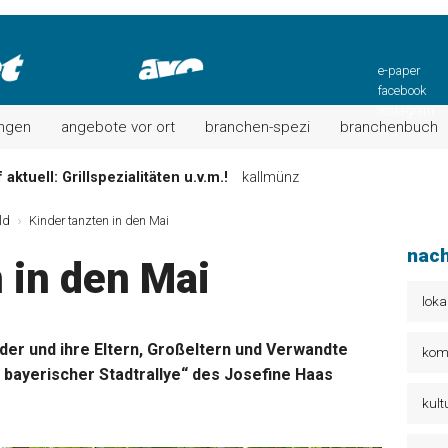
e-paper
facebook
instagram
ungen
angebote vor ort
branchen-spezi
branchenbuch
aktuell: Grillspezialitäten u.v.m.!
kallmünz
Wochen-Speisekarte und mehr …
burglengenfeld
ld
Kinder tanzten in den Mai
el“ muss nun zahlen!
kommentare & serien & leserbriefe
nach
 in den Mai
n: Unser aktuelles Angebot …
maxhütte-haidhof
 Angebote Ihrer Region!
angebote vor ort | anzeige
loka
Aktuelles Wochenangebot!
maxhütte-haidhof
er und ihre Eltern, Großeltern und Verwandte
kom
 bayerischer Stadtrallye“ des Josefine Haas
kult