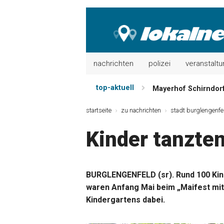
nachrichten
polizei
veranstalt
top-aktuell
Mayerhof Schirndorf 
Meindl Metzgerei: 
startseite
zu nachrichten
stadt burglengenfe
Der „deutsche Mich
Kinder tanzten
Maxhütter Fischlade
Nutzen Sie aktuelle
Metzgerei Hummel: 
BURGLENGENFELD (sr). Rund 100 Kind
waren Anfang Mai beim „Maifest mit
Kindergartens dabei.