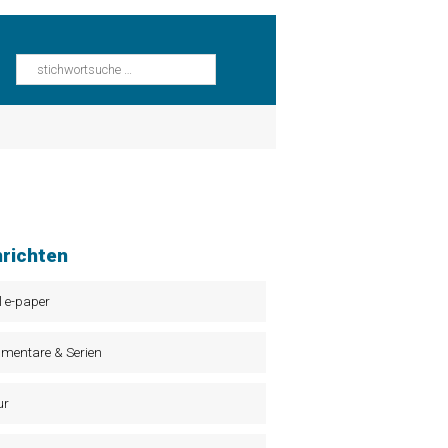
richten
l e-paper
mentare & Serien
ur