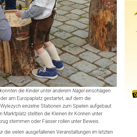
e konnten die Kinder unter anderem Nägel einschlagen.
der am Europaplatz gestartet, auf dem die
e Wylezych einzelne Stationen zum Spielen aufgebaut
 Marktplatz stellten die Kleinen ihr Können unter
rug stemmen oder Fässer rollen unter Beweis.
für die vielen ausgefallenen Veranstaltungen im letzten