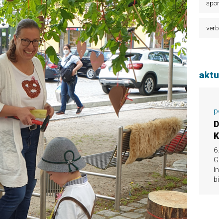
spor
verb
aktu
p
D
K
6
G
I
b