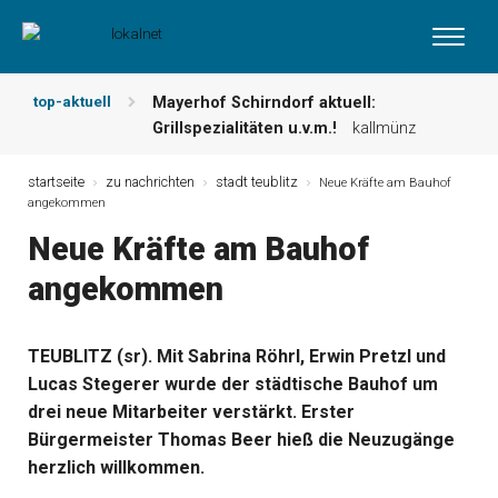
top-aktuell
Mayerhof Schirndorf aktuell:
Grillspezialitäten u.v.m.!
kallmünz
Meindl Metzgerei: Wochen-Speisekarte
und mehr …
burglengenfeld
startseite
zu nachrichten
stadt teublitz
Neue Kräfte am Bauhof
angekommen
Der „deutsche Michel“ muss nun
zahlen!
kommentare & serien &
Neue Kräfte am Bauhof
leserbriefe
angekommen
Maxhütter Fischladen: Unser aktuelles
Angebot …
maxhütte-haidhof
Nutzen Sie aktuelle Angebote Ihrer
TEUBLITZ (sr). Mit Sabrina Röhrl, Erwin Pretzl und
Region!
angebote vor ort | anzeige
Lucas Stegerer wurde der städtische Bauhof um
Metzgerei Hummel: Aktuelles
Wochenangebot!
maxhütte-haidhof
drei neue Mitarbeiter verstärkt. Erster
Bürgermeister Thomas Beer hieß die Neuzugänge
herzlich willkommen.