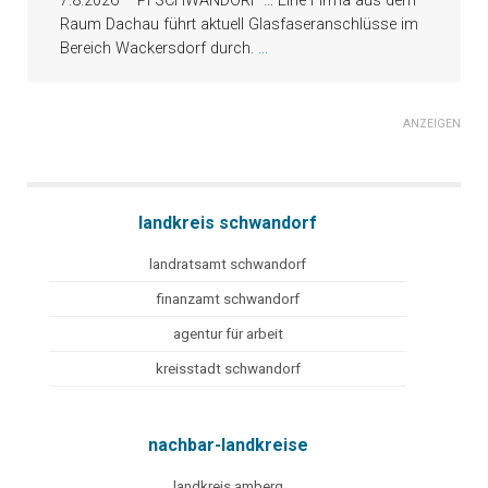
7.8.2026 – PI SCHWANDORF … Eine Firma aus dem
Raum Dachau führt aktuell Glasfaseranschlüsse im
Bereich Wackersdorf durch.
...
ANZEIGEN
landkreis schwandorf
landratsamt schwandorf
finanzamt schwandorf
agentur für arbeit
kreisstadt schwandorf
nachbar-landkreise
landkreis amberg