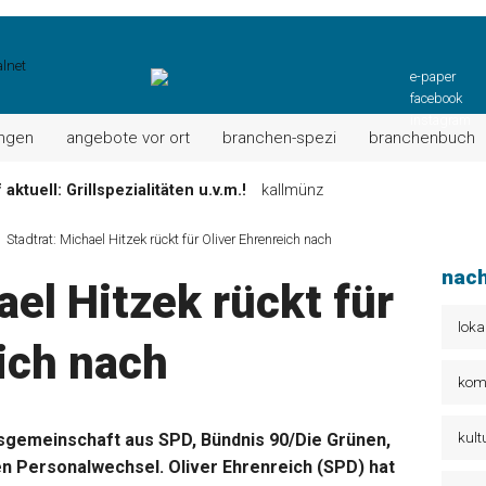
e-paper
facebook
instagram
ungen
angebote vor ort
branchen-spezi
branchenbuch
ktuell: Grillspezialitäten u.v.m.!
kallmünz
Wochen-Speisekarte und mehr …
burglengenfeld
Stadtrat: Michael Hitzek rückt für Oliver Ehrenreich nach
el“ muss nun zahlen!
kommentare & serien & leserbriefe
nach
ael Hitzek rückt für
n: Unser aktuelles Angebot …
maxhütte-haidhof
 Angebote Ihrer Region!
angebote vor ort | anzeige
loka
ich nach
Aktuelles Wochenangebot!
maxhütte-haidhof
kom
kult
sgemeinschaft aus SPD, Bündnis 90/Die Grünen,
en Personalwechsel. Oliver Ehrenreich (SPD) hat