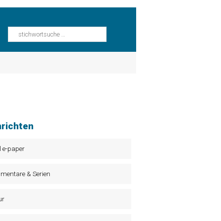
richten
l e-paper
mentare & Serien
ur