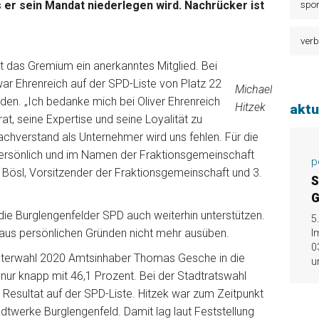
 er sein Mandat niederlegen wird. Nachrücker ist
spor
verb
ert das Gremium ein anerkanntes Mitglied. Bei
 Ehrenreich auf der SPD-Liste von Platz 22
Michael
den. „Ich bedanke mich bei Oliver Ehrenreich
Hitzek
aktu
rat, seine Expertise und seine Loyalität zu
Sachverstand als Unternehmer wird uns fehlen. Für die
ersönlich und im Namen der Fraktionsgemeinschaft
p
n Bösl, Vorsitzender der Fraktionsgemeinschaft und 3.
S
G
 die Burglengenfelder SPD auch weiterhin unterstützen.
5
aus persönlichen Gründen nicht mehr ausüben.
I
0
isterwahl 2020 Amtsinhaber Thomas Gesche in die
u
nur knapp mit 46,1 Prozent. Bei der Stadtratswahl
 Resultat auf der SPD-Liste. Hitzek war zum Zeitpunkt
twerke Burglengenfeld. Damit lag laut Feststellung