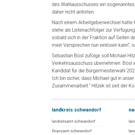
des Wahlausschusses ein sogenanntes 
daher nicht antreten.
Nach einem Arbeitgeberwechsel hatte Hi
stehe als Listenachfolger zur Verfügun
sobald sich in der Fraktion auf Seiten 
mein Versprechen nun einlösen kann“, sa
Sebastian Bösl zufolge soll Michael Hit
Verkehrsausschuss übernehmen. Bösl weit
Kandidat für die Bürgermeisterwahl 2020
Ich bin sicher, dass Michael gut in unse
Zusammenarbeit.“ Hitzek ist seit der K
landkreis schwandorf
na
landratsamt schwandorf
lan
finanzamt schwandorf
lan