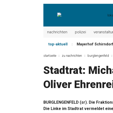
nachrichten
polizei
veranstalt
top-aktuell
Mayerhof Schirndorf a
Meindl Metzgerei: 
startseite
zu nachrichten
burglengenfeld
Der „deutsche Mich
Stadtrat: Mich
Maxhütter Fischlade
Nutzen Sie aktuelle
Oliver Ehrenre
Metzgerei Hummel: 
BURGLENGENFELD (sr). Die Fraktion
Die Linke im Stadtrat vermeldet ein