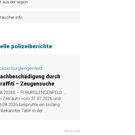
t aus der region
raucher-info
elle polizeiberichte
olizei burglengenfeld
achbeschädigung durch
raffiti – Zeugensuche
.8.20265 – PI BURGLENGENFELD …
m Zeitraum vom 31.07.2026 und
3.08.2026 besprühte ein bislang
nbekannter Täter in der
...
ANZEIGEN