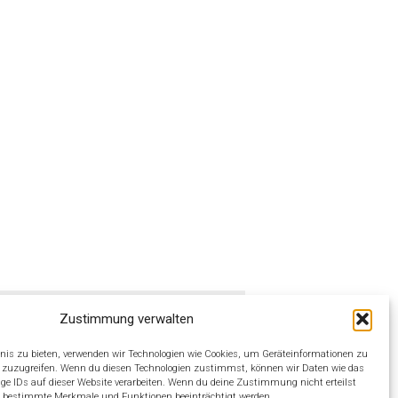
Zustimmung verwalten
weitere
bnis zu bieten, verwenden wir Technologien wie Cookies, um Geräteinformationen zu
impressum
f zuzugreifen. Wenn du diesen Technologien zustimmst, können wir Daten wie das
ige IDs auf dieser Website verarbeiten. Wenn du deine Zustimmung nicht erteilst
datenschutz
n bestimmte Merkmale und Funktionen beeinträchtigt werden.