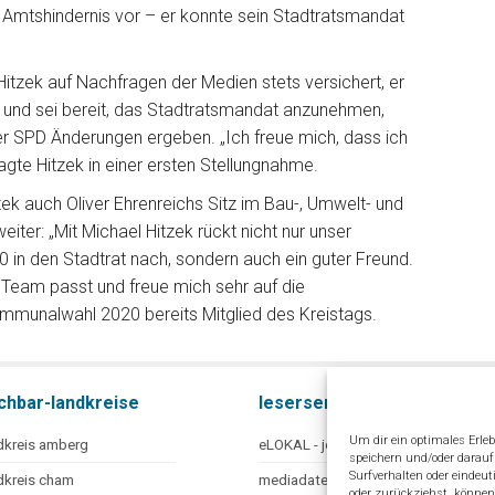
Amtshindernis vor – er konnte sein Stadtratsmandat
tzek auf Nachfragen der Medien stets versichert, er
g und sei bereit, das Stadtratsmandat anzunehmen,
der SPD Änderungen ergeben. „Ich freue mich, dass ich
gte Hitzek in einer ersten Stellungnahme.
zek auch Oliver Ehrenreichs Sitz im Bau-, Umwelt- und
er: „Mit Michael Hitzek rückt nicht nur unser
 in den Stadtrat nach, sondern auch ein guter Freund.
r Team passt und freue mich sehr auf die
ommunalwahl 2020 bereits Mitglied des Kreistags.
chbar-landkreise
leserservice
Um dir ein optimales Erle
dkreis amberg
eLOKAL - jetzt online lesen
speichern und/oder darau
Surfverhalten oder eindeut
dkreis cham
mediadaten
oder zurückziehst, könne