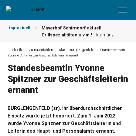
top-aktuell
Mayerhof Schirndorf aktuell:
Grillspezialitäten u.v.m.!
kallmünz
Meindl Metzgerei: Wochen-Speisekarte
und mehr …
burglengenfeld
startseite
zu nachrichten
stadt burglengenfeld
Standesbeamtin
Yvonne Spitzner zur Geschäftsleiterin ernannt
Der „deutsche Michel“ muss nun
zahlen!
kommentare & serien &
Standesbeamtin Yvonne
leserbriefe
Spitzner zur Geschäftsleiterin
Maxhütter Fischladen: Unser aktuelles
Angebot …
maxhütte-haidhof
ernannt
Nutzen Sie aktuelle Angebote Ihrer
Region!
angebote vor ort | anzeige
Metzgerei Hummel: Aktuelles
BURGLENGENFELD (sr). Ihr überdurchschnittlicher
Wochenangebot!
maxhütte-haidhof
Einsatz wurde jetzt honoriert: Zum 1. Juni 2022
wurde Yvonne Spitzner zur Geschäftsleiterin und
Leiterin des Haupt- und Personalamts ernannt.