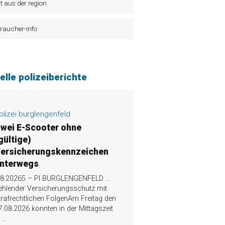
t aus der region
raucher-info
elle polizeiberichte
olizei burglengenfeld
wei E-Scooter ohne
gültige)
ersicherungskennzeichen
nterwegs
.8.20265 – PI BURGLENGENFELD …
ehlender Versicherungsschutz mit
trafrechtlichen FolgenAm Freitag den
7.08.2026 konnten in der Mittagszeit
n
...