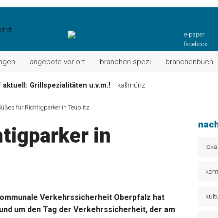
e-paper
facebook
instagram
ungen
angebote vor ort
branchen-spezi
branchenbuch
ktuell: Grillspezialitäten u.v.m.!
kallmünz
Wochen-Speisekarte und mehr …
burglengenfeld
Süßes für Richtigparker in Teublitz
el“ muss nun zahlen!
kommentare & serien & leserbriefe
nach
tigparker in
n: Unser aktuelles Angebot …
maxhütte-haidhof
 Angebote Ihrer Region!
angebote vor ort | anzeige
loka
Aktuelles Wochenangebot!
maxhütte-haidhof
kom
kult
ommunale Verkehrssicherheit Oberpfalz hat
 Rund um den Tag der Verkehrssicherheit, der am