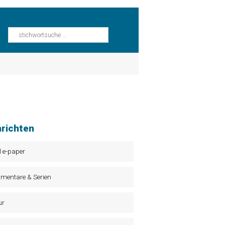
richten
l e-paper
mentare & Serien
ur