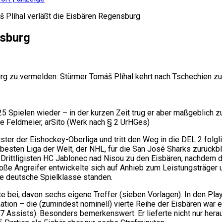
 Plíhal verläßt die Eisbären Regensburg
nsburg
 zu vermelden: Stürmer Tomáš Plíhal kehrt nach Tschechien zu
25 Spielen wieder – in der kurzen Zeit trug er aber maßgeblich 
ie Feldmeier, arSito (Werk nach § 2 UrHGes)
ter der Eishockey-Oberliga und tritt den Weg in die DEL 2 folgli
 besten Liga der Welt, der NHL, für die San José Sharks zurückb
ittligisten HC Jablonec nad Nisou zu den Eisbären, nachdem du
oße Angreifer entwickelte sich auf Anhieb zum Leistungsträger 
te deutsche Spielklasse standen.
kte bei, davon sechs eigene Treffer (sieben Vorlagen). In den P
ion – die (zumindest nominell) vierte Reihe der Eisbären war ei
 Assists). Besonders bemerkenswert: Er lieferte nicht nur hera