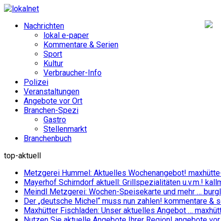
Nachrichten
lokal e-paper
Kommentare & Serien
Sport
Kultur
Verbraucher-Info
Polizei
Veranstaltungen
Angebote vor Ort
Branchen-Spezi
Gastro
Stellenmarkt
Branchenbuch
top-aktuell
Metzgerei Hummel: Aktuelles Wochenangebot!
maxhütte
Mayerhof Schirndorf aktuell: Grillspezialitäten u.v.m.!
kall
Meindl Metzgerei: Wochen-Speisekarte und mehr …
burg
Der „deutsche Michel“ muss nun zahlen!
kommentare & se
Maxhütter Fischladen: Unser aktuelles Angebot …
maxhüt
Nutzen Sie aktuelle Angebote Ihrer Region!
angebote vor 