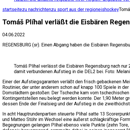
startseite
zu nachrichten
zu sport aus der region
eishockey
Tomáš
Tomáš Plíhal verläßt die Eisbären Rege
04.06.2022
REGENSBURG (sr). Einen Abgang haben die Eisbären Regensburg
Tomáš Plíhal verlässt die Eisbären Regensburg nach nur 
damit verbundenen Aufstieg in die DEL2 bei. Foto: Melan
Einer der Aufstiegsgaranten verläßt den frisch gebackenen Meis
Routinier, der unter anderem schon auf knapp 100 Spiele in der
Domstädtern gestoßen: Der Tscheche kam vom tschechischen Dr
Kontingentstellen neu belegt werden konnte. Der 1,90 Meter gr
dessen Ende der Finalsieg und der Aufstieg in die zweithöchs
In acht Hauptrundenpartien steuerte Plíhal satte 13 Scorerpun
und Matteo Stöhr im Wechsel eine äußerst schlagkräftige Format
Begegnungen gelangen Plíhal ebenso viele Punkte (zehn Tore, 7