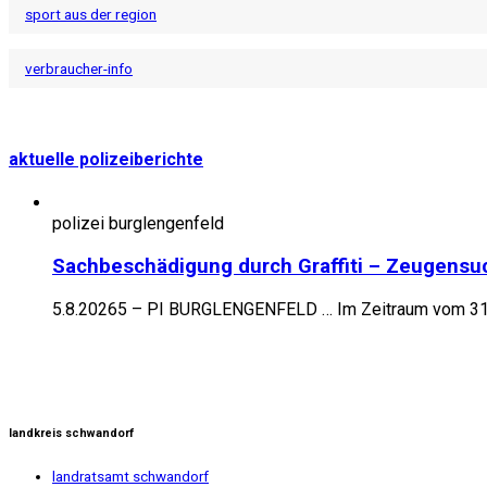
sport aus der region
verbraucher-info
aktuelle polizeiberichte
polizei burglengenfeld
Sachbeschädigung durch Graffiti – Zeugensu
5.8.20265 – PI BURGLENGENFELD … Im Zeitraum vom 31.07
landkreis schwandorf
landratsamt schwandorf