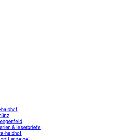
-haidhof
münz
lengenfeld
rien & leserbriefe
te-haidhof
ort | anzeige