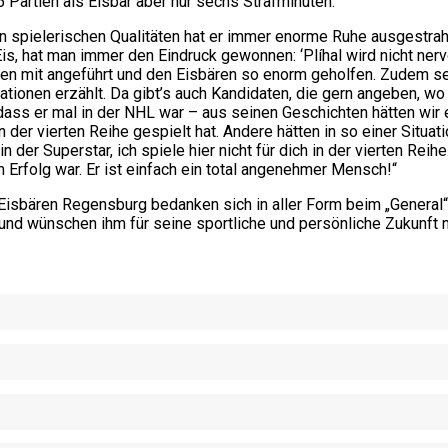
Partien als Eisbär aber nur sechs Strafminuten.
en spielerischen Qualitäten hat er immer enorme Ruhe ausgestrah
is, hat man immer den Eindruck gewonnen: ‘Plíhal wird nicht nerv
n mit angeführt und den Eisbären so enorm geholfen. Zudem sei 
ationen erzählt. Da gibt’s auch Kandidaten, die gern angeben, wo
 dass er mal in der NHL war – aus seinen Geschichten hätten wir 
r vierten Reihe gespielt hat. Andere hätten in so einer Situati
 der Superstar, ich spiele hier nicht für dich in der vierten Reihe
Erfolg war. Er ist einfach ein total angenehmer Mensch!“
Eisbären Regensburg bedanken sich in aller Form beim „General“
 und wünschen ihm für seine sportliche und persönliche Zukunft n