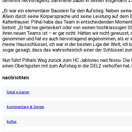
defensiv hervorragend, sammelte dabei in seinen insgesamt 25 
„Er war ein elementarer Baustein für den Aufstieg. Neben sein
Allein durch seine Körpersprache und seine Leistung auf dem E
Kaltenhauser. Plíhal habe das Team in entscheidenden Momente
betont: „Er hat nie gemeckert oder von seinen hochklassigen St
ihren neuen Teams ist – er gar nicht. Hätten wir nicht gewusst,
genommen und hat es auch hervorragend angenommen, als er in de
meine Hausschlüssel, ich war in der besten Liga der Welt, ich bin
sogar gesagt, dass das wahrscheinlich einer der Schlüssel zum 
Nun führt Plíhals Weg zurück zum HC Jablonec nad Nisou. Die 
einen Oberligisten mit zum Aufstieg in die DEL2 verholfen hat,
nachrichten
lokal e-paper
kommentare & Serien
kultur