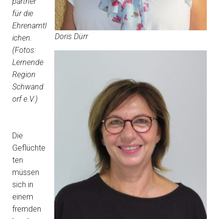
partner
für die
Ehrenamtl
Doris Dürr
ichen.
(Fotos:
Lernende
Region
Schwand
orf e.V.)
Die
Geflüchte
ten
müssen
sich in
einem
fremden