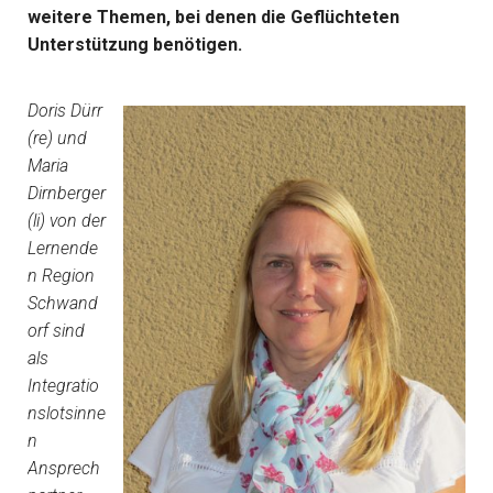
weitere Themen, bei denen die Geflüchteten
Unterstützung benötigen.
Doris Dürr
(re) und
Maria
Dirnberger
(li) von der
Lernende
n Region
Schwand
orf sind
als
Integratio
nslotsinne
n
Ansprech