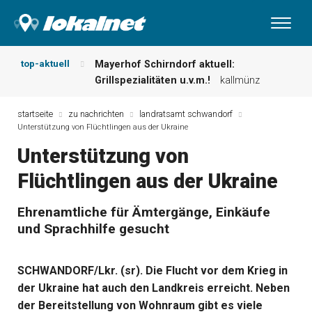
top-aktuell
Mayerhof Schirndorf aktuell:
Grillspezialitäten u.v.m.!
kallmünz
Meindl Metzgerei: Wochen-Speisekarte
und mehr …
burglengenfeld
startseite
zu nachrichten
landratsamt schwandorf
Unterstützung von Flüchtlingen aus der Ukraine
Der „deutsche Michel“ muss nun
zahlen!
kommentare & serien &
Unterstützung von
leserbriefe
Flüchtlingen aus der Ukraine
Maxhütter Fischladen: Unser aktuelles
Angebot …
maxhütte-haidhof
Nutzen Sie aktuelle Angebote Ihrer
Ehrenamtliche für Ämtergänge, Einkäufe
Region!
angebote vor ort | anzeige
und Sprachhilfe gesucht
Metzgerei Hummel: Aktuelles
Wochenangebot!
maxhütte-haidhof
SCHWANDORF/Lkr. (sr). Die Flucht vor dem Krieg in
der Ukraine hat auch den Landkreis erreicht. Neben
der Bereitstellung von Wohnraum gibt es viele