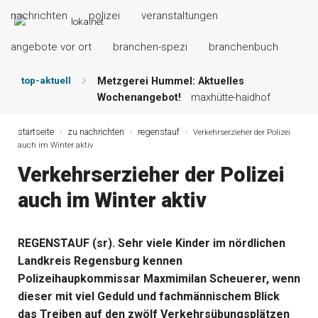
nachrichten
polizei
veranstaltungen
angebote vor ort
branchen-spezi
branchenbuch
top-aktuell
Metzgerei Hummel: Aktuelles
Wochenangebot!
maxhütte-haidhof
Mayerhof Schirndorf aktuell:
Grillspezialitäten u.v.m.!
kallmünz
startseite
zu nachrichten
regenstauf
Verkehrserzieher der Polizei
auch im Winter aktiv
Meindl Metzgerei: Wochen-Speisekarte
und mehr …
burglengenfeld
Verkehrserzieher der Polizei
Der „deutsche Michel“ muss nun
auch im Winter aktiv
zahlen!
kommentare & serien &
leserbriefe
Maxhütter Fischladen: Unser aktuelles
REGENSTAUF (sr). Sehr viele Kinder im nördlichen
Angebot …
maxhütte-haidhof
Landkreis Regensburg kennen
Nutzen Sie aktuelle Angebote Ihrer
Region!
angebote vor ort | anzeige
Polizeihaupkommissar Maxmimilan Scheuerer, wenn
dieser mit viel Geduld und fachmännischem Blick
das Treiben auf den zwölf Verkehrsübungsplätzen