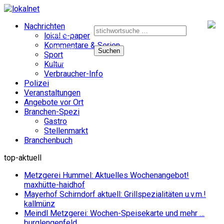
Suche
Nachrichten
nach:
e-paper
lokal e-paper
Kommentare & Serien
facebook
Sport
instagram
Kultur
Verbraucher-Info
Polizei
Veranstaltungen
Angebote vor Ort
Branchen-Spezi
Gastro
Stellenmarkt
Branchenbuch
top-aktuell
Metzgerei Hummel: Aktuelles Wochenangebot!
maxhütte-haidhof
Mayerhof Schirndorf aktuell: Grillspezialitäten u.v.m.!
kallmünz
Meindl Metzgerei: Wochen-Speisekarte und mehr …
burglengenfeld