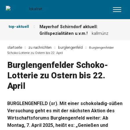
top-aktuell
Mayerhof Schirndorf aktuell:
Grillspezialitäten u.v.m.!
kallmünz
Meindl Metzgerei: Wochen-Speisekarte
und mehr …
burglengenfeld
startseite
zu nachrichten
burglengenfeld
Burglengenfelder
Schoko-Lotterie zu Ostern bis 22. April
Der „deutsche Michel“ muss nun
zahlen!
kommentare & serien &
Burglengenfelder Schoko-
leserbriefe
Lotterie zu Ostern bis 22.
Maxhütter Fischladen: Unser aktuelles
Angebot …
maxhütte-haidhof
April
Nutzen Sie aktuelle Angebote Ihrer
Region!
angebote vor ort | anzeige
Metzgerei Hummel: Aktuelles
BURGLENGENFELD (sr). Mit einer schokoladig-süßen
Wochenangebot!
maxhütte-haidhof
Versuchung geht es mit der nächsten Aktion des
Wirtschaftsforums Burglengenfeld weiter: Ab
Montag, 7. April 2025, heißt es: „Genießen und