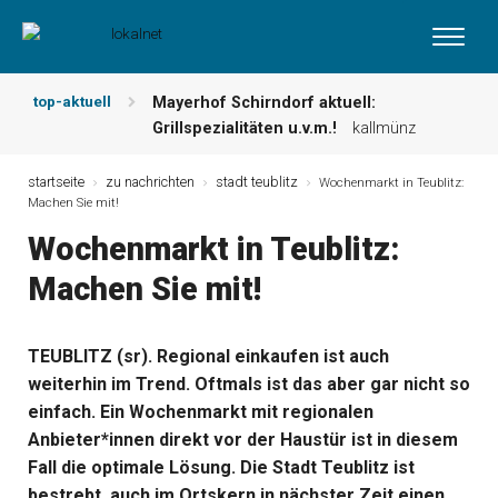
top-aktuell
Mayerhof Schirndorf aktuell:
Grillspezialitäten u.v.m.!
kallmünz
Meindl Metzgerei: Wochen-Speisekarte
und mehr …
burglengenfeld
startseite
zu nachrichten
stadt teublitz
Wochenmarkt in Teublitz:
Machen Sie mit!
Der „deutsche Michel“ muss nun
zahlen!
kommentare & serien &
Wochenmarkt in Teublitz:
leserbriefe
Machen Sie mit!
Maxhütter Fischladen: Unser aktuelles
Angebot …
maxhütte-haidhof
Nutzen Sie aktuelle Angebote Ihrer
TEUBLITZ (sr). Regional einkaufen ist auch
Region!
angebote vor ort | anzeige
weiterhin im Trend. Oftmals ist das aber gar nicht so
Metzgerei Hummel: Aktuelles
Wochenangebot!
maxhütte-haidhof
einfach. Ein Wochenmarkt mit regionalen
Anbieter*innen direkt vor der Haustür ist in diesem
Fall die optimale Lösung. Die Stadt Teublitz ist
bestrebt, auch im Ortskern in nächster Zeit einen