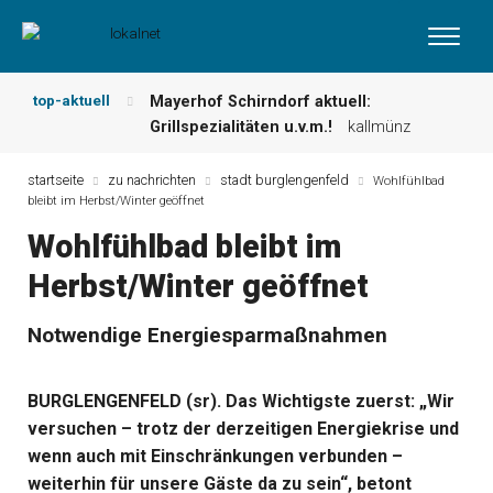
top-aktuell
Mayerhof Schirndorf aktuell:
Grillspezialitäten u.v.m.!
kallmünz
Meindl Metzgerei: Wochen-Speisekarte
und mehr …
burglengenfeld
startseite
zu nachrichten
stadt burglengenfeld
Wohlfühlbad
bleibt im Herbst/Winter geöffnet
Der „deutsche Michel“ muss nun
zahlen!
kommentare & serien &
Wohlfühlbad bleibt im
leserbriefe
Herbst/Winter geöffnet
Maxhütter Fischladen: Unser aktuelles
Angebot …
maxhütte-haidhof
Nutzen Sie aktuelle Angebote Ihrer
Notwendige Energiesparmaßnahmen
Region!
angebote vor ort | anzeige
Metzgerei Hummel: Aktuelles
BURGLENGENFELD (sr). Das Wichtigste zuerst: „Wir
Wochenangebot!
maxhütte-haidhof
versuchen – trotz der derzeitigen Energiekrise und
wenn auch mit Einschränkungen verbunden –
weiterhin für unsere Gäste da zu sein“, betont