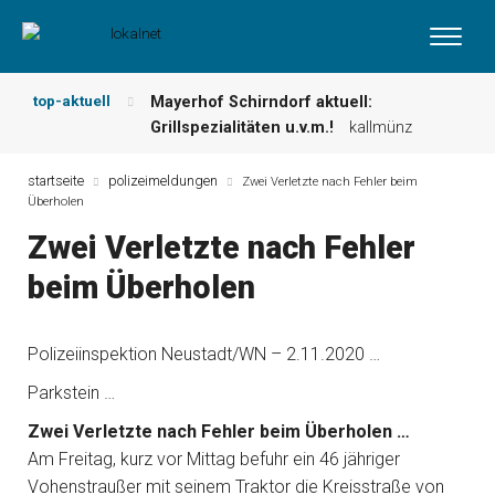
top-aktuell
Mayerhof Schirndorf aktuell:
Grillspezialitäten u.v.m.!
kallmünz
Meindl Metzgerei: Wochen-Speisekarte
und mehr …
burglengenfeld
startseite
polizeimeldungen
Zwei Verletzte nach Fehler beim
Überholen
Der „deutsche Michel“ muss nun
zahlen!
kommentare & serien &
Zwei Verletzte nach Fehler
leserbriefe
beim Überholen
Maxhütter Fischladen: Unser aktuelles
Angebot …
maxhütte-haidhof
Nutzen Sie aktuelle Angebote Ihrer
Polizeiinspektion Neustadt/WN – 2.11.2020 …
Region!
angebote vor ort | anzeige
Metzgerei Hummel: Aktuelles
Parkstein …
Wochenangebot!
maxhütte-haidhof
Zwei Verletzte nach Fehler beim Überholen …
Am Freitag, kurz vor Mittag befuhr ein 46 jähriger
Vohenstraußer mit seinem Traktor die Kreisstraße von