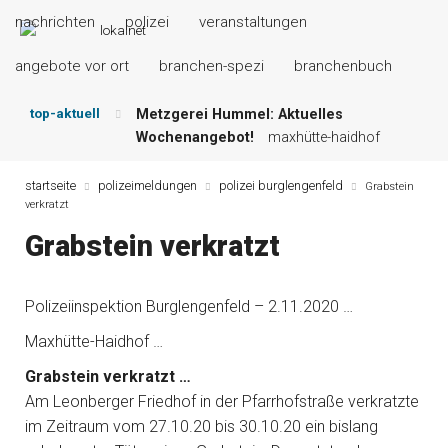
nachrichten
polizei
veranstaltungen
angebote vor ort
branchen-spezi
branchenbuch
top-aktuell
Metzgerei Hummel: Aktuelles
Wochenangebot!
maxhütte-haidhof
Mayerhof Schirndorf aktuell:
Grillspezialitäten u.v.m.!
kallmünz
startseite
polizeimeldungen
polizei burglengenfeld
Grabstein
verkratzt
Meindl Metzgerei: Wochen-Speisekarte
und mehr …
burglengenfeld
Grabstein verkratzt
Der „deutsche Michel“ muss nun
zahlen!
kommentare & serien &
leserbriefe
Polizeiinspektion Burglengenfeld – 2.11.2020 …
Maxhütter Fischladen: Unser aktuelles
Maxhütte-Haidhof …
Angebot …
maxhütte-haidhof
Nutzen Sie aktuelle Angebote Ihrer
Grabstein verkratzt …
Region!
angebote vor ort | anzeige
Am Leonberger Friedhof in der Pfarrhofstraße verkratzte
im Zeitraum vom 27.10.20 bis 30.10.20 ein bislang