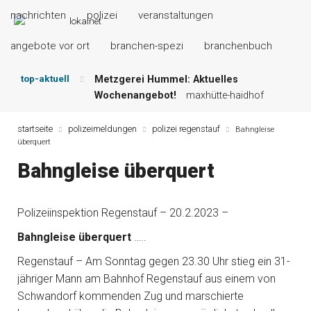
nachrichten
polizei
veranstaltungen
angebote vor ort
branchen-spezi
branchenbuch
top-aktuell
Metzgerei Hummel: Aktuelles
Wochenangebot!
maxhütte-haidhof
Mayerhof Schirndorf aktuell:
Grillspezialitäten u.v.m.!
kallmünz
startseite
polizeimeldungen
polizei regenstauf
Bahngleise
überquert
Meindl Metzgerei: Wochen-Speisekarte
und mehr …
burglengenfeld
Bahngleise überquert
Der „deutsche Michel“ muss nun
zahlen!
kommentare & serien &
leserbriefe
Polizeiinspektion Regenstauf – 20.2.2023 –
Maxhütter Fischladen: Unser aktuelles
Bahngleise überquert
…..
Angebot …
maxhütte-haidhof
Nutzen Sie aktuelle Angebote Ihrer
Regenstauf – Am Sonntag gegen 23.30 Uhr stieg ein 31-
Region!
angebote vor ort | anzeige
jähriger Mann am Bahnhof Regenstauf aus einem von
Schwandorf kommenden Zug und marschierte