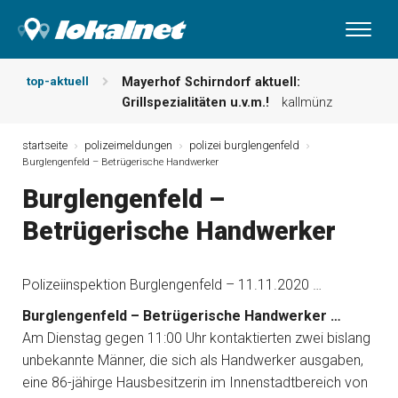
top-aktuell
Mayerhof Schirndorf aktuell:
Grillspezialitäten u.v.m.!
kallmünz
Meindl Metzgerei: Wochen-Speisekarte
und mehr …
burglengenfeld
startseite
polizeimeldungen
polizei burglengenfeld
Burglengenfeld – Betrügerische Handwerker
Der „deutsche Michel“ muss nun
zahlen!
kommentare & serien &
Burglengenfeld –
leserbriefe
Betrügerische Handwerker
Maxhütter Fischladen: Unser aktuelles
Angebot …
maxhütte-haidhof
Nutzen Sie aktuelle Angebote Ihrer
Polizeiinspektion Burglengenfeld – 11.11.2020 …
Region!
angebote vor ort | anzeige
Metzgerei Hummel: Aktuelles
Burglengenfeld – Betrügerische Handwerker …
Wochenangebot!
maxhütte-haidhof
Am Dienstag gegen 11:00 Uhr kontaktierten zwei bislang
unbekannte Männer, die sich als Handwerker ausgaben,
eine 86-jähirge Hausbesitzerin im Innenstadtbereich von