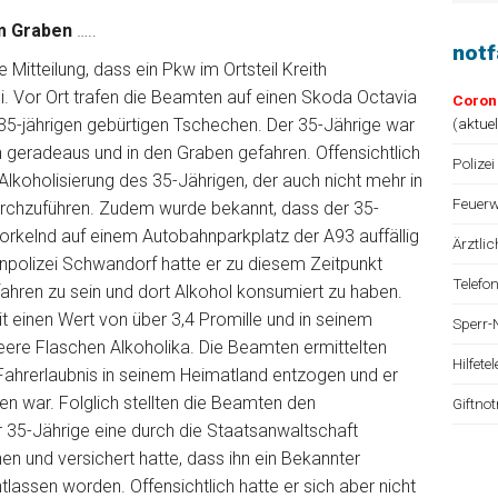
im Graben
…..
not
 Mitteilung, dass ein Pkw im Ortsteil Kreith
sei. Vor Ort trafen die Beamten auf einen Skoda Octavia
Coron
35-jährigen gebürtigen Tschechen. Der 35-Jährige war
(
aktue
ch geradeaus und in den Graben gefahren. Offensichtlich
Polizei
 Alkoholisierung des 35-Jährigen, der auch nicht mehr in
Feuerw
urchzuführen. Zudem wurde bekannt, dass der 35-
torkelnd auf einem Autobahnparkplatz der A93 auffällig
Ärztli
polizei Schwandorf hatte er zu diesem Zeitpunkt
Telefo
ren zu sein und dort Alkohol konsumiert zu haben.
t einen Wert von über 3,4 Promille und in seinem
Sperr-
ere Flaschen Alkoholika. Die Beamten ermittelten
Hilfet
Fahrerlaubnis in seinem Heimatland entzogen und er
en war. Folglich stellten die Beamten den
Giftno
 35-Jährige eine durch die Staatsanwaltschaft
en und versichert hatte, dass ihn ein Bekannter
tlassen worden. Offensichtlich hatte er sich aber nicht