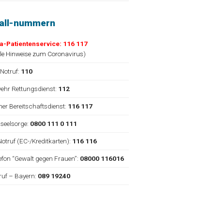
fall-nummern
a-Patientenservice: 116 117
lle Hinweise zum Coronavirus
)
 Notruf:
110
ehr Rettungsdienst:
112
cher Bereitschaftsdienst:
116 117
nseelsorge:
0800 111 0 111
Notruf (EC-/Kreditkarten):
116 116
elefon “Gewalt gegen Frauen”:
08000 116016
truf – Bayern:
089 19240