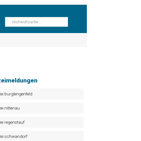
zeimeldungen
zei burglengenfeld
zei nittenau
zei regenstauf
zei schwandorf