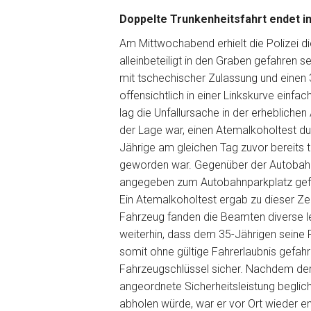
Doppelte Trunkenheitsfahrt endet 
Am Mittwochabend erhielt die Polizei die
alleinbeteiligt in den Graben gefahren 
mit tschechischer Zulassung und einen 
offensichtlich in einer Linkskurve einfa
lag die Unfallursache in der erheblichen
der Lage war, einen Atemalkoholtest d
Jährige am gleichen Tag zuvor bereits 
geworden war. Gegenüber der Autobahn
angegeben zum Autobahnparkplatz gefah
Ein Atemalkoholtest ergab zu dieser Zei
Fahrzeug fanden die Beamten diverse le
weiterhin, dass dem 35-Jährigen seine 
somit ohne gültige Fahrerlaubnis gefahr
Fahrzeugschlüssel sicher. Nachdem der
angeordnete Sicherheitsleistung beglich
abholen würde, war er vor Ort wieder en