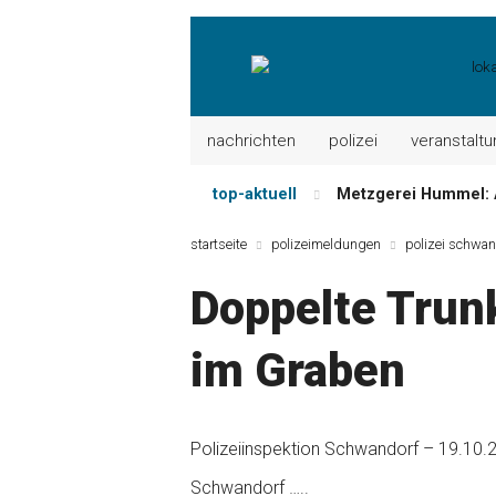
nachrichten
polizei
veranstalt
top-aktuell
Metzgerei Hummel: 
Mayerhof Schirndorf a
startseite
polizeimeldungen
polizei schwan
Meindl Metzgerei: 
Doppelte Trun
Der „deutsche Mich
Maxhütter Fischlade
im Graben
Nutzen Sie aktuelle
Polizeiinspektion Schwandorf – 19.10.
Schwandorf …..