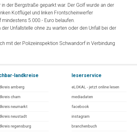
 in der Bergstraße geparkt war. Der Golf wurde an der
nken Kotflügel und linken Frontscheinwerfer
f mindestens 5.000.- Euro belaufen.
 der Unfallstelle ohne zu warten oder den Unfall bei der
h mit der Polizeiinspektion Schwandorf in Verbindung
chbar-landkreise
leserservice
dkreis amberg
eLOKAL - jetzt online lesen
dkreis cham
mediadaten
dkreis neumarkt
facebook
dkreis neustadt
instagram
dkreis regensburg
branchenbuch