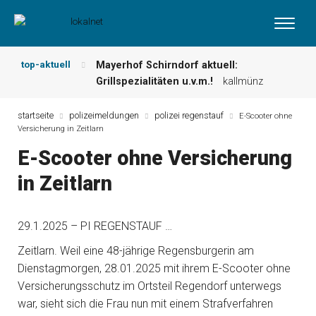
top-aktuell
Mayerhof Schirndorf aktuell:
Grillspezialitäten u.v.m.!
kallmünz
Meindl Metzgerei: Wochen-Speisekarte
und mehr …
burglengenfeld
startseite
polizeimeldungen
polizei regenstauf
E-Scooter ohne
Versicherung in Zeitlarn
Der „deutsche Michel“ muss nun
zahlen!
kommentare & serien &
E-Scooter ohne Versicherung
leserbriefe
in Zeitlarn
Maxhütter Fischladen: Unser aktuelles
Angebot …
maxhütte-haidhof
Nutzen Sie aktuelle Angebote Ihrer
29.1.2025 – PI REGENSTAUF …
Region!
angebote vor ort | anzeige
Metzgerei Hummel: Aktuelles
Zeitlarn. Weil eine 48-jährige Regensburgerin am
Wochenangebot!
maxhütte-haidhof
Dienstagmorgen, 28.01.2025 mit ihrem E-Scooter ohne
Versicherungsschutz im Ortsteil Regendorf unterwegs
war, sieht sich die Frau nun mit einem Strafverfahren