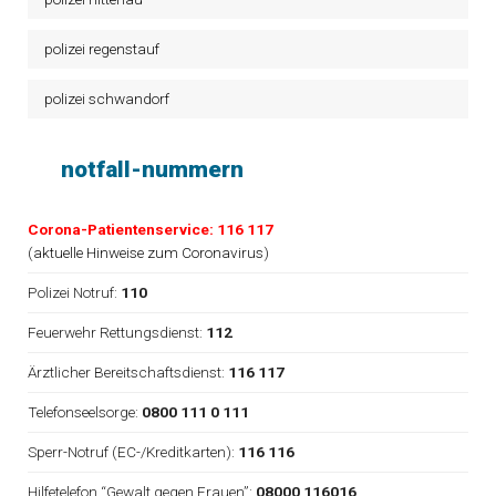
polizei regenstauf
polizei schwandorf
notfall-nummern
Corona-Patientenservice: 116 117
(
aktuelle Hinweise zum Coronavirus
)
Polizei Notruf:
110
Feuerwehr Rettungsdienst:
112
Ärztlicher Bereitschaftsdienst:
116 117
Telefonseelsorge:
0800 111 0 111
Sperr-Notruf (EC-/Kreditkarten):
116 116
Hilfetelefon “Gewalt gegen Frauen”:
08000 116016