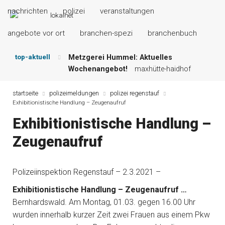
nachrichten
polizei
veranstaltungen
angebote vor ort
branchen-spezi
branchenbuch
top-aktuell
Metzgerei Hummel: Aktuelles
Wochenangebot!
maxhütte-haidhof
Mayerhof Schirndorf aktuell:
Grillspezialitäten u.v.m.!
kallmünz
startseite
polizeimeldungen
polizei regenstauf
Exhibitionistische Handlung – Zeugenaufruf
Meindl Metzgerei: Wochen-Speisekarte
und mehr …
burglengenfeld
Exhibitionistische Handlung –
Der „deutsche Michel“ muss nun
Zeugenaufruf
zahlen!
kommentare & serien &
leserbriefe
Maxhütter Fischladen: Unser aktuelles
Polizeiinspektion Regenstauf – 2.3.2021 –
Angebot …
maxhütte-haidhof
Nutzen Sie aktuelle Angebote Ihrer
Exhibitionistische Handlung – Zeugenaufruf …
Region!
angebote vor ort | anzeige
Bernhardswald. Am Montag, 01.03. gegen 16.00 Uhr
wurden innerhalb kurzer Zeit zwei Frauen aus einem Pkw