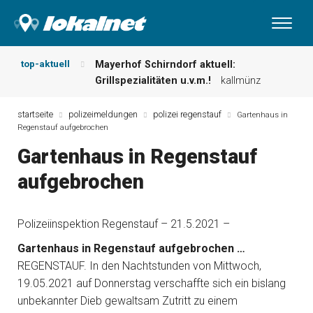
top-aktuell
Mayerhof Schirndorf aktuell:
Grillspezialitäten u.v.m.!
kallmünz
Meindl Metzgerei: Wochen-Speisekarte
und mehr …
burglengenfeld
startseite
polizeimeldungen
polizei regenstauf
Gartenhaus in
Regenstauf aufgebrochen
Der „deutsche Michel“ muss nun
zahlen!
kommentare & serien &
Gartenhaus in Regenstauf
leserbriefe
aufgebrochen
Maxhütter Fischladen: Unser aktuelles
Angebot …
maxhütte-haidhof
Nutzen Sie aktuelle Angebote Ihrer
Polizeiinspektion Regenstauf – 21.5.2021 –
Region!
angebote vor ort | anzeige
Metzgerei Hummel: Aktuelles
Gartenhaus in Regenstauf aufgebrochen …
Wochenangebot!
maxhütte-haidhof
REGENSTAUF. In den Nachtstunden von Mittwoch,
19.05.2021 auf Donnerstag verschaffte sich ein bislang
unbekannter Dieb gewaltsam Zutritt zu einem