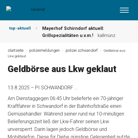
top-aktuell
Mayerhof Schirndorf aktuell:
Grillspezialitäten u.v.m.!
kallmünz
Meindl Metzgerei: Wochen-Speisekarte
und mehr …
burglengenfeld
startseite
polizeimeldungen
polizei schwandorf
Geldbörse aus
Lkw geklaut
Der „deutsche Michel“ muss nun
zahlen!
kommentare & serien &
Geldbörse aus Lkw geklaut
leserbriefe
Maxhütter Fischladen: Unser aktuelles
Angebot …
maxhütte-haidhof
13.8.2025 – PI SCHWANDORF …
Nutzen Sie aktuelle Angebote Ihrer
Am Dienstaggegen 06:45 Uhr belieferte ein 70-jähriger
Region!
angebote vor ort | anzeige
Kraftfahrer in Schwandorf in der Bahnhofstraße einen
Metzgerei Hummel: Aktuelles
Gemüsehändler. Während seiner rund nur 10-minütigen
Wochenangebot!
maxhütte-haidhof
Belieferungszeit ließ der Lkw-Fahrer seinen Lkw
unversperrt. Darin lagen jedoch Geldbörse und
Mobiltelefon. Diese für Diebe günstige Gelegenheit nutzte