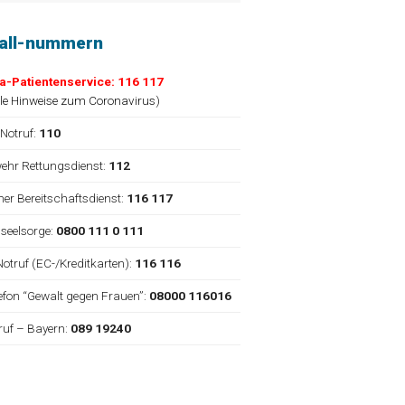
fall-nummern
a-Patientenservice: 116 117
lle Hinweise zum Coronavirus
)
 Notruf:
110
ehr Rettungsdienst:
112
cher Bereitschaftsdienst:
116 117
nseelsorge:
0800 111 0 111
Notruf (EC-/Kreditkarten):
116 116
elefon “Gewalt gegen Frauen”:
08000 116016
truf – Bayern:
089 19240