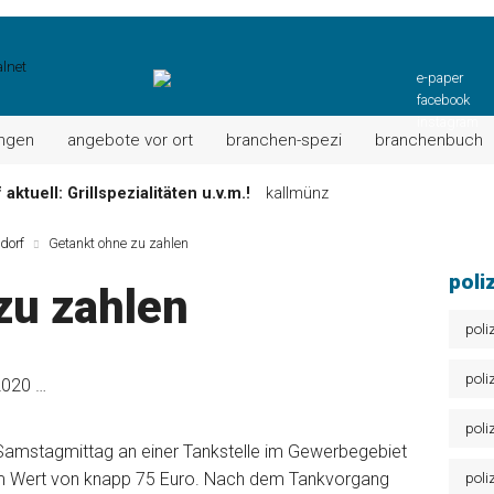
e-paper
facebook
instagram
ungen
angebote vor ort
branchen-spezi
branchenbuch
ktuell: Grillspezialitäten u.v.m.!
kallmünz
Wochen-Speisekarte und mehr …
burglengenfeld
dorf
Getankt ohne zu zahlen
el“ muss nun zahlen!
kommentare & serien & leserbriefe
poli
zu zahlen
n: Unser aktuelles Angebot …
maxhütte-haidhof
 Angebote Ihrer Region!
angebote vor ort | anzeige
poli
Aktuelles Wochenangebot!
maxhütte-haidhof
poli
2020 …
poli
 Samstagmittag an einer Tankstelle im Gewerbegebiet
 im Wert von knapp 75 Euro. Nach dem Tankvorgang
poli