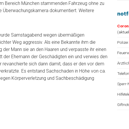
 dem Bereich München stammenden Fahrzeug ohne zu
ne Überwachungskamera dokumentiert. Weitere
not
Coron
(
aktue
e wurde Samstagabend wegen übermäßigen
chter Weg aggressiv. Als eine Bekannte ihm die
Polizei
der Mann sie an den Haaren und verpasste ihr einen
Feuerw
itt der Ehemann der Geschädigten ein und verwies den
Ärztli
 revanchierte sich dann damit, dass er den vor dem
kratzte. Es entstand Sachschaden in Höhe von ca.
Telefo
 wegen Körperverletzung und Sachbeschädigung
Sperr-
Hilfet
Giftno