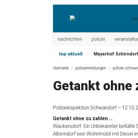
nachrichten
polizei
veranstalt
top-aktuell
Mayerhof Schirndorf a
Meindl Metzgerei: 
startseite
polizeimeldungen
polizei schwan
Der „deutsche Mich
Getankt ohne 
Maxhütter Fischlade
Nutzen Sie aktuelle
Metzgerei Hummel: 
Polizeiinspektion Schwandorf – 12.10.
Getankt ohne zu zahlen …
Wackersdorf. Ein Unbekannter befüllte
Alberndorf sein Wohnmobil mit Diesel