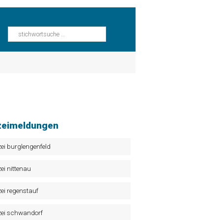
zeimeldungen
zei burglengenfeld
zei nittenau
zei regenstauf
zei schwandorf