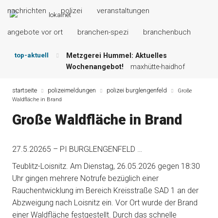
nachrichten
polizei
veranstaltungen
angebote vor ort
branchen-spezi
branchenbuch
top-aktuell
Metzgerei Hummel: Aktuelles
Wochenangebot!
maxhütte-haidhof
Mayerhof Schirndorf aktuell:
Grillspezialitäten u.v.m.!
kallmünz
startseite
polizeimeldungen
polizei burglengenfeld
Große
Waldfläche in Brand
Meindl Metzgerei: Wochen-Speisekarte
und mehr …
burglengenfeld
Große Waldfläche in Brand
Der „deutsche Michel“ muss nun
zahlen!
kommentare & serien &
leserbriefe
27.5.20265 – PI BURGLENGENFELD …
Maxhütter Fischladen: Unser aktuelles
Teublitz-Loisnitz. Am Dienstag, 26.05.2026 gegen 18:30
Angebot …
maxhütte-haidhof
Uhr gingen mehrere Notrufe bezüglich einer
Nutzen Sie aktuelle Angebote Ihrer
Rauchentwicklung im Bereich Kreisstraße SAD 1 an der
Region!
angebote vor ort | anzeige
Abzweigung nach Loisnitz ein. Vor Ort wurde der Brand
einer Waldfläche festgestellt. Durch das schnelle