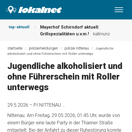
top-aktuell
Mayerhof Schirndorf aktuell:
Grillspezialitäten u.v.m.!
kallmünz
Meindl Metzgerei: Wochen-Speisekarte
und mehr …
burglengenfeld
startseite
polizeimeldungen
polizei nittenau
Jugendliche
alkoholisiert und ohne Führerschein mit Roller unterwegs
Der „deutsche Michel“ muss nun
zahlen!
kommentare & serien &
Jugendliche alkoholisiert und
leserbriefe
ohne Führerschein mit Roller
Maxhütter Fischladen: Unser aktuelles
Angebot …
maxhütte-haidhof
unterwegs
Nutzen Sie aktuelle Angebote Ihrer
Region!
angebote vor ort | anzeige
Metzgerei Hummel: Aktuelles
29.5.2026 – PI NITTENAU …
Wochenangebot!
maxhütte-haidhof
Nittenau. Am Freitag, 29.05.2026, 01:45 Uhr, wurde von
einem Bürger eine laute Party in der Thanner Straße
mitgeteilt. Bei der Anfahrt zu dieser Ruhestörung konnte