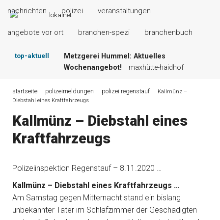
nachrichten
polizei
veranstaltungen
angebote vor ort
branchen-spezi
branchenbuch
top-aktuell
Metzgerei Hummel: Aktuelles
Wochenangebot!
maxhütte-haidhof
Mayerhof Schirndorf aktuell:
Grillspezialitäten u.v.m.!
kallmünz
startseite
polizeimeldungen
polizei regenstauf
Kallmünz –
Diebstahl eines Kraftfahrzeugs
Meindl Metzgerei: Wochen-Speisekarte
und mehr …
burglengenfeld
Kallmünz – Diebstahl eines
Der „deutsche Michel“ muss nun zahlen!
Kraftfahrzeugs
kommentare & serien & leserbriefe
Maxhütter Fischladen: Unser aktuelles
Angebot …
maxhütte-haidhof
Polizeiinspektion Regenstauf – 8.11.2020 …
Nutzen Sie aktuelle Angebote Ihrer
Region!
angebote vor ort | anzeige
Kallmünz – Diebstahl eines Kraftfahrzeugs …
Am Samstag gegen Mitternacht stand ein bislang
unbekannter Täter im Schlafzimmer der Geschädigten