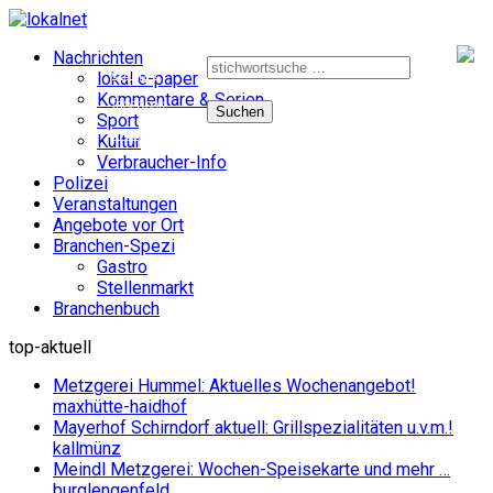
Suche
Nachrichten
nach:
e-paper
lokal e-paper
Kommentare & Serien
facebook
Sport
instagram
Kultur
Verbraucher-Info
Polizei
Veranstaltungen
Angebote vor Ort
Branchen-Spezi
Gastro
Stellenmarkt
Branchenbuch
top-aktuell
Metzgerei Hummel: Aktuelles Wochenangebot!
maxhütte-haidhof
Mayerhof Schirndorf aktuell: Grillspezialitäten u.v.m.!
kallmünz
Meindl Metzgerei: Wochen-Speisekarte und mehr …
burglengenfeld