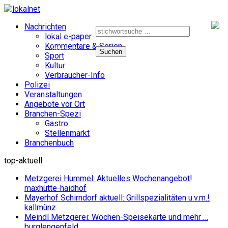
Suche
Nachrichten
nach:
e-paper
lokal e-paper
Kommentare & Serien
facebook
Sport
instagram
Kultur
Verbraucher-Info
Polizei
Veranstaltungen
Angebote vor Ort
Branchen-Spezi
Gastro
Stellenmarkt
Branchenbuch
top-aktuell
Metzgerei Hummel: Aktuelles Wochenangebot!
maxhütte-haidhof
Mayerhof Schirndorf aktuell: Grillspezialitäten u.v.m.!
kallmünz
Meindl Metzgerei: Wochen-Speisekarte und mehr …
burglengenfeld