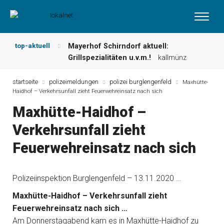
top-aktuell
Mayerhof Schirndorf aktuell:
Grillspezialitäten u.v.m.!
kallmünz
Meindl Metzgerei: Wochen-Speisekarte
und mehr …
burglengenfeld
startseite
polizeimeldungen
polizei burglengenfeld
Maxhütte-
Haidhof – Verkehrsunfall zieht Feuerwehreinsatz nach sich
Der „deutsche Michel“ muss nun
zahlen!
kommentare & serien &
Maxhütte-Haidhof –
leserbriefe
Verkehrsunfall zieht
Maxhütter Fischladen: Unser aktuelles
Angebot …
maxhütte-haidhof
Feuerwehreinsatz nach sich
Nutzen Sie aktuelle Angebote Ihrer
Region!
angebote vor ort | anzeige
Metzgerei Hummel: Aktuelles
Polizeiinspektion Burglengenfeld – 13.11.2020 …
Wochenangebot!
maxhütte-haidhof
Maxhütte-Haidhof – Verkehrsunfall zieht
Feuerwehreinsatz nach sich …
Am Donnerstagabend kam es in Maxhütte-Haidhof zu