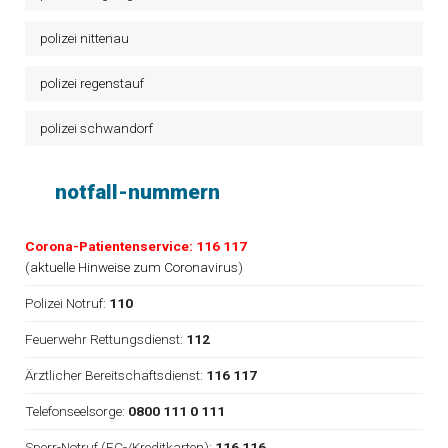
polizei nittenau
polizei regenstauf
polizei schwandorf
notfall-nummern
Corona-Patientenservice: 116 117
(
aktuelle Hinweise zum Coronavirus
)
Polizei Notruf:
110
Feuerwehr Rettungsdienst:
112
Ärztlicher Bereitschaftsdienst:
116 117
Telefonseelsorge:
0800 111 0 111
Sperr-Notruf (EC-/Kreditkarten):
116 116