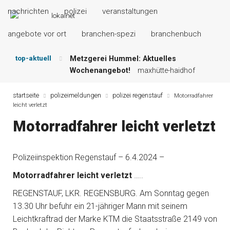
nachrichten
polizei
veranstaltungen
angebote vor ort
branchen-spezi
branchenbuch
top-aktuell
Metzgerei Hummel: Aktuelles
Wochenangebot!
maxhütte-haidhof
Mayerhof Schirndorf aktuell:
Grillspezialitäten u.v.m.!
kallmünz
startseite
polizeimeldungen
polizei regenstauf
Motorradfahrer
leicht verletzt
Meindl Metzgerei: Wochen-Speisekarte
und mehr …
burglengenfeld
Motorradfahrer leicht verletzt
Der „deutsche Michel“ muss nun
zahlen!
kommentare & serien &
leserbriefe
Polizeiinspektion Regenstauf – 6.4.2024 –
Maxhütter Fischladen: Unser aktuelles
Motorradfahrer leicht verletzt
…..
Angebot …
maxhütte-haidhof
Nutzen Sie aktuelle Angebote Ihrer
REGENSTAUF, LKR. REGENSBURG. Am Sonntag gegen
Region!
angebote vor ort | anzeige
13.30 Uhr befuhr ein 21-jähriger Mann mit seinem
Leichtkraftrad der Marke KTM die Staatsstraße 2149 von