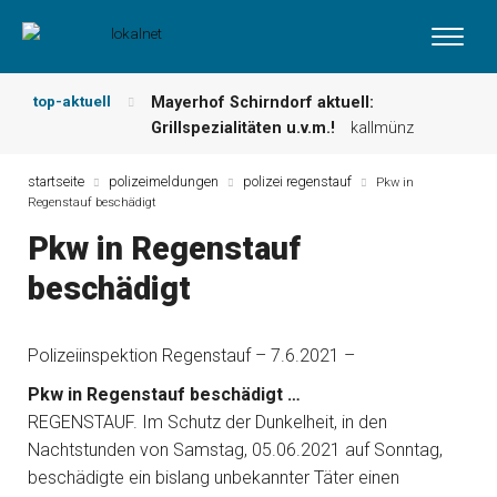
top-aktuell
Mayerhof Schirndorf aktuell:
Grillspezialitäten u.v.m.!
kallmünz
Meindl Metzgerei: Wochen-Speisekarte
und mehr …
burglengenfeld
startseite
polizeimeldungen
polizei regenstauf
Pkw in
Regenstauf beschädigt
Der „deutsche Michel“ muss nun
zahlen!
kommentare & serien &
Pkw in Regenstauf
leserbriefe
beschädigt
Maxhütter Fischladen: Unser aktuelles
Angebot …
maxhütte-haidhof
Nutzen Sie aktuelle Angebote Ihrer
Polizeiinspektion Regenstauf – 7.6.2021 –
Region!
angebote vor ort | anzeige
Metzgerei Hummel: Aktuelles
Pkw in Regenstauf beschädigt …
Wochenangebot!
maxhütte-haidhof
REGENSTAUF. Im Schutz der Dunkelheit, in den
Nachtstunden von Samstag, 05.06.2021 auf Sonntag,
beschädigte ein bislang unbekannter Täter einen