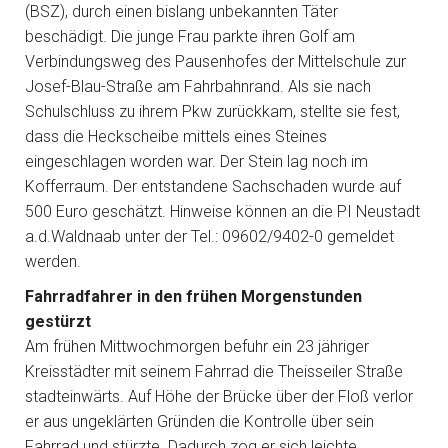
(BSZ), durch einen bislang unbekannten Täter
beschädigt. Die junge Frau parkte ihren Golf am
Verbindungsweg des Pausenhofes der Mittelschule zur
Josef-Blau-Straße am Fahrbahnrand. Als sie nach
Schulschluss zu ihrem Pkw zurückkam, stellte sie fest,
dass die Heckscheibe mittels eines Steines
eingeschlagen worden war. Der Stein lag noch im
Kofferraum. Der entstandene Sachschaden wurde auf
500 Euro geschätzt. Hinweise können an die PI Neustadt
a.d.Waldnaab unter der Tel.: 09602/9402-0 gemeldet
werden.
Fahrradfahrer in den frühen Morgenstunden
gestürzt
Am frühen Mittwochmorgen befuhr ein 23 jähriger
Kreisstädter mit seinem Fahrrad die Theisseiler Straße
stadteinwärts. Auf Höhe der Brücke über der Floß verlor
er aus ungeklärten Gründen die Kontrolle über sein
Fahrrad und stürzte. Dadurch zog er sich leichte