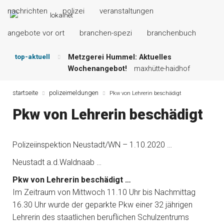
nachrichten
polizei
veranstaltungen
angebote vor ort
branchen-spezi
branchenbuch
top-aktuell
Metzgerei Hummel: Aktuelles
Wochenangebot!
maxhütte-haidhof
Mayerhof Schirndorf aktuell:
Grillspezialitäten u.v.m.!
kallmünz
startseite
polizeimeldungen
Pkw von Lehrerin beschädigt
Meindl Metzgerei: Wochen-Speisekarte
Pkw von Lehrerin beschädigt
und mehr …
burglengenfeld
Der „deutsche Michel“ muss nun
zahlen!
kommentare & serien &
Polizeiinspektion Neustadt/WN – 1.10.2020 …
leserbriefe
Maxhütter Fischladen: Unser aktuelles
Neustadt a.d.Waldnaab …
Angebot …
maxhütte-haidhof
Pkw von Lehrerin beschädigt …
Nutzen Sie aktuelle Angebote Ihrer
Im Zeitraum von Mittwoch 11.10 Uhr bis Nachmittag
Region!
angebote vor ort | anzeige
16.30 Uhr wurde der geparkte Pkw einer 32 jährigen
Lehrerin des staatlichen beruflichen Schulzentrums