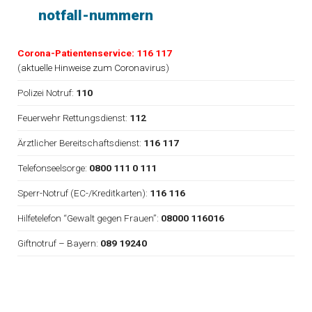
notfall-nummern
Corona-Patientenservice: 116 117
(
aktuelle Hinweise zum Coronavirus
)
Polizei Notruf:
110
Feuerwehr Rettungsdienst:
112
Ärztlicher Bereitschaftsdienst:
116 117
Telefonseelsorge:
0800 111 0 111
Sperr-Notruf (EC-/Kreditkarten):
116 116
Hilfetelefon “Gewalt gegen Frauen”:
08000 116016
Giftnotruf – Bayern:
089 19240