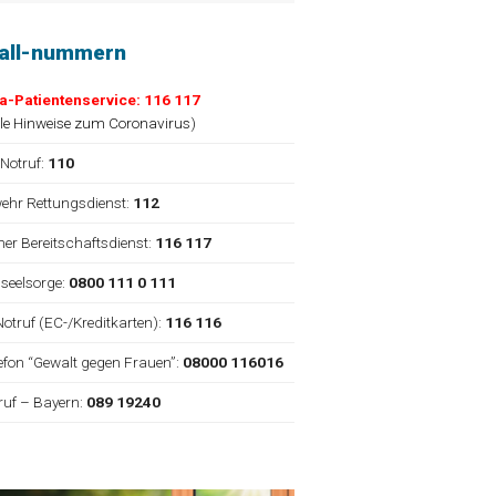
fall-nummern
a-Patientenservice: 116 117
lle Hinweise zum Coronavirus
)
 Notruf:
110
ehr Rettungsdienst:
112
cher Bereitschaftsdienst:
116 117
nseelsorge:
0800 111 0 111
Notruf (EC-/Kreditkarten):
116 116
elefon “Gewalt gegen Frauen”:
08000 116016
truf – Bayern:
089 19240