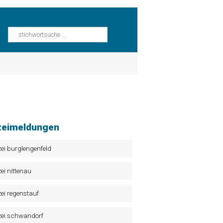
zeimeldungen
zei burglengenfeld
zei nittenau
zei regenstauf
zei schwandorf