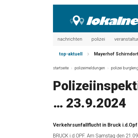
nachrichten
polizei
veranstalt
top-aktuell
Mayerhof Schirndorf 
Meindl Metzgerei: 
startseite
polizeimeldungen
polizei burglen
Der „deutsche Mich
Polizeiinspek
Maxhütter Fischlade
Nutzen Sie aktuelle
… 23.9.2024
Metzgerei Hummel: 
Verkehrsunfallflucht in Bruck i.d.Opf
BRUCK i.d.OPF. Am Samstag den 21.09.