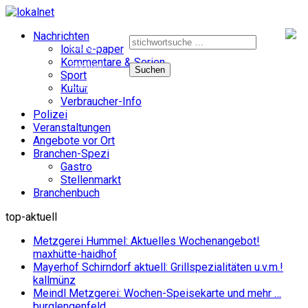
Suche
Nachrichten
nach:
e-paper
lokal e-paper
Kommentare & Serien
facebook
Sport
instagram
Kultur
Verbraucher-Info
Polizei
Veranstaltungen
Angebote vor Ort
Branchen-Spezi
Gastro
Stellenmarkt
Branchenbuch
top-aktuell
Metzgerei Hummel: Aktuelles Wochenangebot!
maxhütte-haidhof
Mayerhof Schirndorf aktuell: Grillspezialitäten u.v.m.!
kallmünz
Meindl Metzgerei: Wochen-Speisekarte und mehr …
burglengenfeld