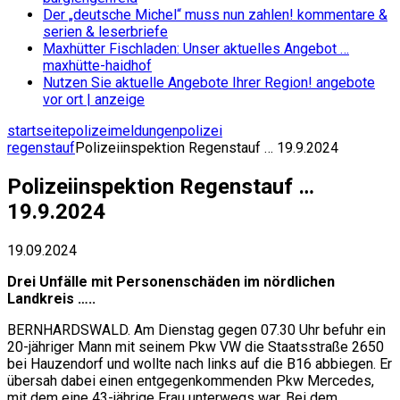
Der „deutsche Michel“ muss nun zahlen!
kommentare &
serien & leserbriefe
Maxhütter Fischladen: Unser aktuelles Angebot …
maxhütte-haidhof
Nutzen Sie aktuelle Angebote Ihrer Region!
angebote
vor ort | anzeige
startseite
polizeimeldungen
polizei
regenstauf
Polizeiinspektion Regenstauf … 19.9.2024
Polizeiinspektion Regenstauf …
19.9.2024
19.09.2024
Drei Unfälle mit Personenschäden im nördlichen
Landkreis …..
BERNHARDSWALD. Am Dienstag gegen 07.30 Uhr befuhr ein
20-jähriger Mann mit seinem Pkw VW die Staatsstraße 2650
bei Hauzendorf und wollte nach links auf die B16 abbiegen. Er
übersah dabei einen entgegenkommenden Pkw Mercedes,
mit dem eine 43-jährige Frau unterwegs war. Bei dem