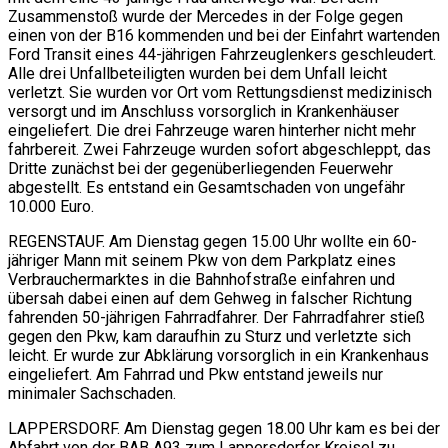
Zusammenstoß wurde der Mercedes in der Folge gegen
einen von der B16 kommenden und bei der Einfahrt wartenden
Ford Transit eines 44-jährigen Fahrzeuglenkers geschleudert.
Alle drei Unfallbeteiligten wurden bei dem Unfall leicht
verletzt. Sie wurden vor Ort vom Rettungsdienst medizinisch
versorgt und im Anschluss vorsorglich in Krankenhäuser
eingeliefert. Die drei Fahrzeuge waren hinterher nicht mehr
fahrbereit. Zwei Fahrzeuge wurden sofort abgeschleppt, das
Dritte zunächst bei der gegenüberliegenden Feuerwehr
abgestellt. Es entstand ein Gesamtschaden von ungefähr
10.000 Euro.
REGENSTAUF. Am Dienstag gegen 15.00 Uhr wollte ein 60-
jähriger Mann mit seinem Pkw von dem Parkplatz eines
Verbrauchermarktes in die Bahnhofstraße einfahren und
übersah dabei einen auf dem Gehweg in falscher Richtung
fahrenden 50-jährigen Fahrradfahrer. Der Fahrradfahrer stieß
gegen den Pkw, kam daraufhin zu Sturz und verletzte sich
leicht. Er wurde zur Abklärung vorsorglich in ein Krankenhaus
eingeliefert. Am Fahrrad und Pkw entstand jeweils nur
minimaler Sachschaden.
LAPPERSDORF. Am Dienstag gegen 18.00 Uhr kam es bei der
Abfahrt von der BAB A93 zum Lappersdorfer Kreisel zu