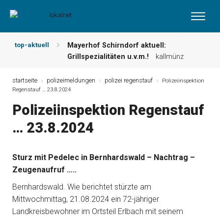
top-aktuell
Mayerhof Schirndorf aktuell:
Grillspezialitäten u.v.m.!
kallmünz
Meindl Metzgerei: Wochen-Speisekarte
und mehr …
burglengenfeld
startseite
polizeimeldungen
polizei regenstauf
Polizeiinspektion
Regenstauf … 23.8.2024
Der „deutsche Michel“ muss nun
zahlen!
kommentare & serien &
Polizeiinspektion Regenstauf
leserbriefe
… 23.8.2024
Maxhütter Fischladen: Unser aktuelles
Angebot …
maxhütte-haidhof
Nutzen Sie aktuelle Angebote Ihrer
Sturz mit Pedelec in Bernhardswald – Nachtrag –
Region!
angebote vor ort | anzeige
Zeugenaufruf …..
Metzgerei Hummel: Aktuelles
Wochenangebot!
maxhütte-haidhof
Bernhardswald. Wie berichtet stürzte am
Mittwochmittag, 21.08.2024 ein 72-jähriger
Landkreisbewohner im Ortsteil Erlbach mit seinem