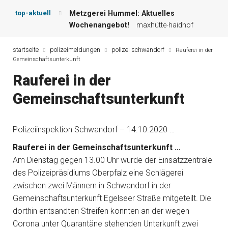
top-aktuell
Metzgerei Hummel: Aktuelles
Wochenangebot!
maxhütte-haidhof
Mayerhof Schirndorf aktuell:
Grillspezialitäten u.v.m.!
kallmünz
startseite
polizeimeldungen
polizei schwandorf
Rauferei in der
Gemeinschaftsunterkunft
Meindl Metzgerei: Wochen-Speisekarte
und mehr …
burglengenfeld
Rauferei in der
Der „deutsche Michel“ muss nun
Gemeinschaftsunterkunft
zahlen!
kommentare & serien &
leserbriefe
Maxhütter Fischladen: Unser aktuelles
Polizeiinspektion Schwandorf – 14.10.2020 …
Angebot …
maxhütte-haidhof
Nutzen Sie aktuelle Angebote Ihrer
Rauferei in der Gemeinschaftsunterkunft …
Region!
angebote vor ort | anzeige
Am Dienstag gegen 13.00 Uhr wurde der Einsatzzentrale
des Polizeipräsidiums Oberpfalz eine Schlägerei
zwischen zwei Männern in Schwandorf in der
Gemeinschaftsunterkunft Egelseer Straße mitgeteilt. Die
dorthin entsandten Streifen konnten an der wegen
Corona unter Quarantäne stehenden Unterkunft zwei