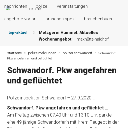
nachrichten
polizei
veranstaltungen
angebote vor ort
branchen-spezi
branchenbuch
top-aktuell
Metzgerei Hummel: Aktuelles
Wochenangebot!
maxhütte-haidhof
Mayerhof Schirndorf aktuell:
Grillspezialitäten u.v.m.!
kallmünz
startseite
polizeimeldungen
polizei schwandorf
Schwandorf.
Pkw angefahren und geflüchtet
Meindl Metzgerei: Wochen-Speisekarte
und mehr …
burglengenfeld
Schwandorf. Pkw angefahren
Der „deutsche Michel“ muss nun
und geflüchtet
zahlen!
kommentare & serien &
leserbriefe
Maxhütter Fischladen: Unser aktuelles
Polizeiinspektion Schwandorf – 27.9.2020 …
Angebot …
maxhütte-haidhof
Nutzen Sie aktuelle Angebote Ihrer
Schwandorf. Pkw angefahren und geflüchtet …
Region!
angebote vor ort | anzeige
Am Freitag zwischen 07:40 Uhr und 13:10 Uhr, parkte
eine 49-jährige Schwandorferin mit ihrem Peugeot in der