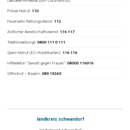
(
aktuelle Hinweise zum Coronavirus
)
Polizei Notruf:
110
Feuerwehr Rettungsdienst:
112
Ärztlicher Bereitschaftsdienst:
116 117
Telefonseelsorge:
0800 111 0 111
Sperr-Notruf (EC-/Kreditkarten):
116 116
Hilfetelefon “Gewalt gegen Frauen”:
08000 116016
Giftnotruf – Bayern:
089 19240
landkreis schwandorf