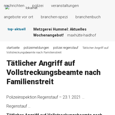
nachrichten
polizei
veranstaltungen
angebote vor ort
branchen-spezi
branchenbuch
top-aktuell
Metzgerei Hummel: Aktuelles
Wochenangebot!
maxhütte-haidhof
Mayerhof Schirndorf aktuell:
Grillspezialitäten u.v.m.!
kallmünz
startseite
polizeimeldungen
polizei regenstauf
Tätlicher Angriff auf
Vollstreckungsbeamte nach Familienstreit
Meindl Metzgerei: Wochen-Speisekarte
und mehr …
burglengenfeld
Tätlicher Angriff auf
Der „deutsche Michel“ muss nun zahlen!
Vollstreckungsbeamte nach
kommentare & serien & leserbriefe
Maxhütter Fischladen: Unser aktuelles
Familienstreit
Angebot …
maxhütte-haidhof
Nutzen Sie aktuelle Angebote Ihrer
Region!
angebote vor ort | anzeige
Polizeiinspektion Regenstauf – 23.1.2021 …
Regenstauf …