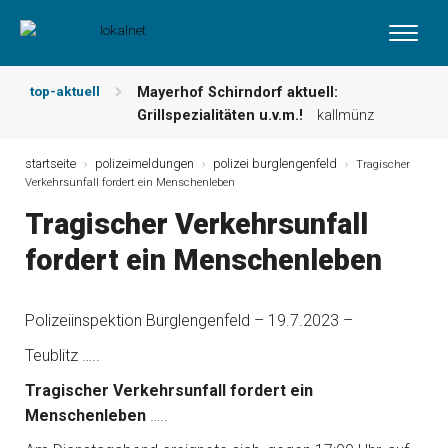
top-aktuell
Mayerhof Schirndorf aktuell:
Grillspezialitäten u.v.m.!
kallmünz
Meindl Metzgerei: Wochen-Speisekarte
und mehr …
burglengenfeld
startseite
polizeimeldungen
polizei burglengenfeld
Tragischer
Verkehrsunfall fordert ein Menschenleben
Der „deutsche Michel“ muss nun
zahlen!
kommentare & serien &
Tragischer Verkehrsunfall
leserbriefe
fordert ein Menschenleben
Maxhütter Fischladen: Unser aktuelles
Angebot …
maxhütte-haidhof
Nutzen Sie aktuelle Angebote Ihrer
Polizeiinspektion Burglengenfeld – 19.7.2023 –
Region!
angebote vor ort | anzeige
Metzgerei Hummel: Aktuelles
Teublitz …..
Wochenangebot!
maxhütte-haidhof
Tragischer Verkehrsunfall fordert ein
Menschenleben
…..