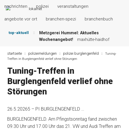
nachrichten
polizei
veranstaltungen
angebote vor ort
branchen-spezi
branchenbuch
top-aktuell
Metzgerei Hummel: Aktuelles
Wochenangebot!
maxhütte-haidhof
Mayerhof Schirndorf aktuell:
Grillspezialitäten u.v.m.!
kallmünz
startseite
polizeimeldungen
polizei burglengenfeld
Tuning-
Treffen in Burglengenfeld verlief ohne Störungen
Meindl Metzgerei: Wochen-Speisekarte
und mehr …
burglengenfeld
Tuning-Treffen in
Der „deutsche Michel“ muss nun
Burglengenfeld verlief ohne
zahlen!
kommentare & serien &
leserbriefe
Störungen
Maxhütter Fischladen: Unser aktuelles
Angebot …
maxhütte-haidhof
Nutzen Sie aktuelle Angebote Ihrer
26.5.20265 – PI BURGLENGENFELD …
Region!
angebote vor ort | anzeige
BURGLENGENFELD. Am Pfingstsonntag fand zwischen
09.30 Uhr und 17.00 Uhr das 21. VW und Audi Treffen am