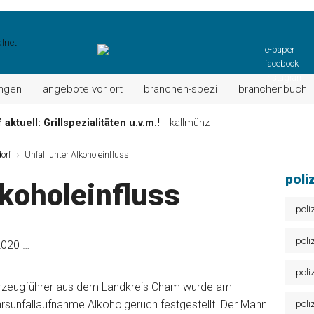
e-paper
facebook
instagram
ungen
angebote vor ort
branchen-spezi
branchenbuch
aktuell: Grillspezialitäten u.v.m.!
kallmünz
Wochen-Speisekarte und mehr …
burglengenfeld
orf
Unfall unter Alkoholeinfluss
el“ muss nun zahlen!
kommentare & serien & leserbriefe
poli
lkoholeinfluss
n: Unser aktuelles Angebot …
maxhütte-haidhof
 Angebote Ihrer Region!
angebote vor ort | anzeige
poli
Aktuelles Wochenangebot!
maxhütte-haidhof
poli
2020 …
poli
hrzeugführer aus dem Landkreis Cham wurde am
rsunfallaufnahme Alkoholgeruch festgestellt. Der Mann
poli