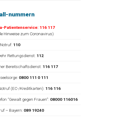
fall-nummern
a-Patientenservice: 116 117
lle Hinweise zum Coronavirus
)
 Notruf:
110
ehr Rettungsdienst:
112
cher Bereitschaftsdienst:
116 117
nseelsorge:
0800 111 0 111
Notruf (EC-/Kreditkarten):
116 116
elefon “Gewalt gegen Frauen”:
08000 116016
truf – Bayern:
089 19240