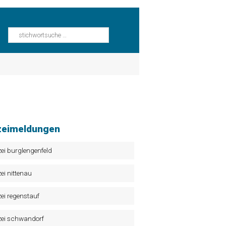
zeimeldungen
zei burglengenfeld
zei nittenau
zei regenstauf
zei schwandorf