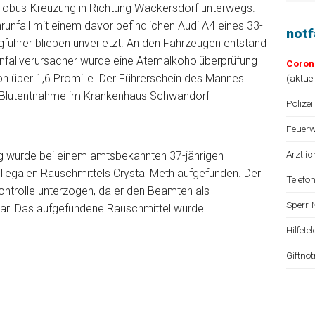
lobus-Kreuzung in Richtung Wackersdorf unterwegs.
runfall mit einem davor befindlichen Audi A4 eines 33-
not
führer blieben unverletzt. An den Fahrzeugen entstand
Unfallverursacher wurde eine Atemalkoholüberprüfung
Coron
on über 1,6 Promille. Der Führerschein des Mannes
(
aktue
ne Blutentnahme im Krankenhaus Schwandorf
Polizei
Feuerw
Ärztli
 wurde bei einem amtsbekannten 37-jährigen
llegalen Rauschmittels Crystal Meth aufgefunden. Der
Telefo
ontrolle unterzogen, da er den Beamten als
Sperr-
r. Das aufgefundene Rauschmittel wurde
Hilfet
Giftno