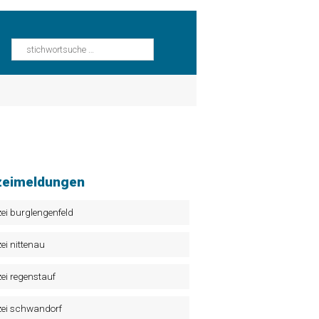
zeimeldungen
zei burglengenfeld
zei nittenau
zei regenstauf
zei schwandorf