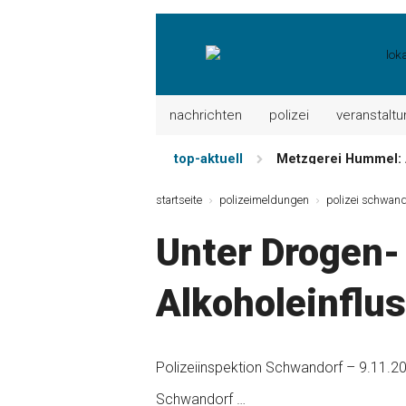
nachrichten
polizei
veranstalt
top-aktuell
Mayerhof Schirndorf 
Meindl Metzgerei: 
startseite
polizeimeldungen
polizei schwand
Der „deutsche Mich
Unter Drogen-
Maxhütter Fischlade
Nutzen Sie aktuelle
Alkoholeinflu
Metzgerei Hummel: 
Polizeiinspektion Schwandorf – 9.11.2
Schwandorf …