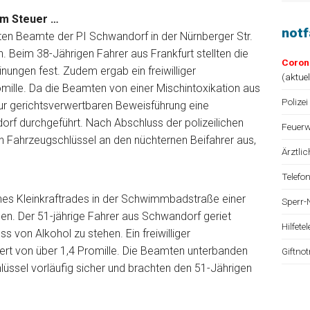
am Steuer …
not
ten Beamte der PI Schwandorf in der Nürnberger Str.
 Beim 38-Jährigen Fahrer aus Frankfurt stellten die
Coron
ungen fest. Zudem ergab ein freiwilliger
(
aktue
mille. Da die Beamten von einer Mischintoxikation aus
Polizei
ur gerichtsverwertbaren Beweisführung eine
f durchgeführt. Nach Abschluss der polizeilichen
Feuerw
Fahrzeugschlüssel an den nüchternen Beifahrer aus,
Ärztli
Telefo
es Kleinkraftrades in der Schwimmbadstraße einer
Sperr-
en. Der 51-jährige Fahrer aus Schwandorf geriet
Hilfet
s von Alkohol zu stehen. Ein freiwilliger
ert von über 1,4 Promille. Die Beamten unterbanden
Giftno
hlüssel vorläufig sicher und brachten den 51-Jährigen