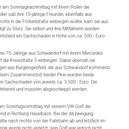
r am Sonntagnachmittag mit ihrem Roller die
ller saß ihre 15-jährige Freundin, ebenfalls aus
chts in die Fröbelstraße einbiegen wollte, kam sie aus
igt zu Sturz. Sie selbst und ihre Mitfahrerin wurden
r entstand ein Sachschaden in Höhe von ca. 500.- Euro.
ine 75-Jährige aus Schwandorf mit ihrem Mercedes
ie Kreisstraße 3 einbiegen. Dabei übersah sie
igen aus Burglengenfeld, die aus Schwandorf kommend
. Beim Zusammenstoß beider Pkw wurden beide
ein Sachschaden von jeweils ca. 3.500.- Euro. Die
hrbereit und mussten abgeschleppt werden.
 am Sonntagvormittag mit seinem VW Golf die
d in Richtung Haselbach. Bei der Abzweigung
tte nach rechts von der Fahrbahn ab und letztlich im
e wurde nicht verletzt, sein Golf war jedoch nicht