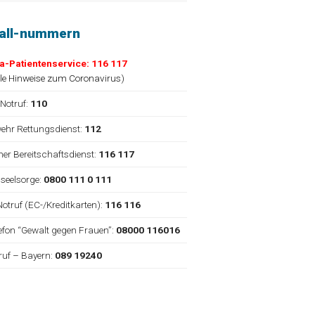
fall-nummern
a-Patientenservice: 116 117
lle Hinweise zum Coronavirus
)
 Notruf:
110
ehr Rettungsdienst:
112
cher Bereitschaftsdienst:
116 117
nseelsorge:
0800 111 0 111
Notruf (EC-/Kreditkarten):
116 116
elefon “Gewalt gegen Frauen”:
08000 116016
truf – Bayern:
089 19240