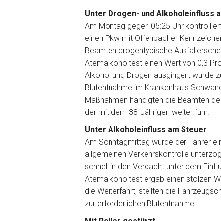
Unter Drogen- und Alkoholeinfluss 
Am Montag gegen 05:25 Uhr kontrollier
einen Pkw mit Offenbacher Kennzeichen.
Beamten drogentypische Ausfallerschein
Atemalkoholtest einen Wert von 0,3 Pro
Alkohol und Drogen ausgingen, wurde z
Blutentnahme im Krankenhaus Schwandor
Maßnahmen händigten die Beamten den 
der mit dem 38-Jährigen weiter fuhr.
Unter Alkoholeinfluss am Steuer
Am Sonntagmittag wurde der Fahrer ein
allgemeinen Verkehrskontrolle unterzog
schnell in den Verdacht unter dem Einflus
Atemalkoholtest ergab einen stolzen W
die Weiterfahrt, stellten die Fahrzeugsc
zur erforderlichen Blutentnahme.
Mit Roller gestürzt