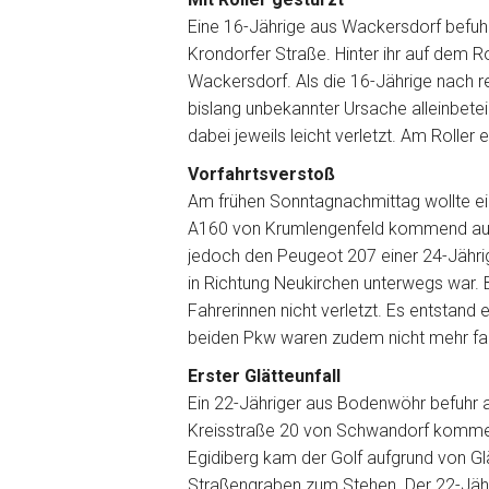
Eine 16-Jährige aus Wackersdorf befuh
Krondorfer Straße. Hinter ihr auf dem Ro
Wackersdorf. Als die 16-Jährige nach re
bislang unbekannter Ursache alleinbeteil
dabei jeweils leicht verletzt. Am Rolle
Vorfahrtsverstoß
Am frühen Sonntagnachmittag wollte e
A160 von Krumlengenfeld kommend auf d
jedoch den Peugeot 207 einer 24-Jähr
in Richtung Neukirchen unterwegs war
Fahrerinnen nicht verletzt. Es entstand 
beiden Pkw waren zudem nicht mehr fa
Erster Glätteunfall
Ein 22-Jähriger aus Bodenwöhr befuhr
Kreisstraße 20 von Schwandorf kommen
Egidiberg kam der Golf aufgrund von Glä
Straßengraben zum Stehen. Der 22-Jährig