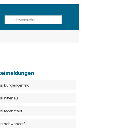
zeimeldungen
zei burglengenfeld
zei nittenau
zei regenstauf
zei schwandorf