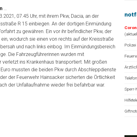
n
…
not
.2021, 07.45 Uhr, mit ihrem Pkw, Dacia, an der
reisstraße R 15 einbiegen. An der dortigen Einmündung
Coron
fahrt zu gewähren. Ein vor ihr befindlicher Pkw, der
(
aktue
 ein, wodurch sie einen von rechts auf der Kreisstraße
Polizei
übersah und nach links einbog. Im Einmündungsbereich
uge. Die Fahrzeugführerinnen wurden mit
Feuerw
 verletzt ins Krankenhaus transportiert. Mit großen
Ärztli
- Euro mussten die beiden Pkw durch Abschleppdienste
eder der Feuerwehr Hainsacker sicherten die Örtlichkeit
Telefo
ach der Unfallaufnahme wieder frei befahrbar war.
Sperr-
Hilfet
Giftno