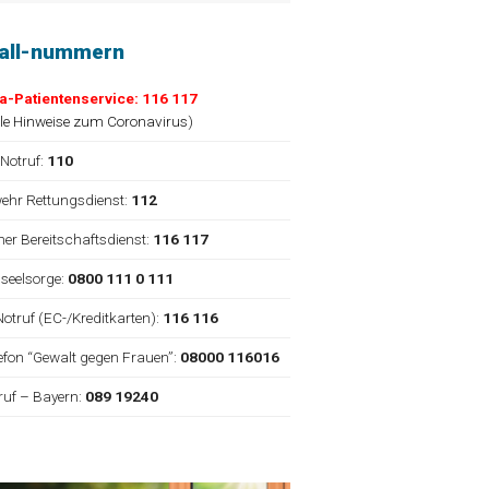
fall-nummern
a-Patientenservice: 116 117
lle Hinweise zum Coronavirus
)
 Notruf:
110
ehr Rettungsdienst:
112
cher Bereitschaftsdienst:
116 117
nseelsorge:
0800 111 0 111
Notruf (EC-/Kreditkarten):
116 116
elefon “Gewalt gegen Frauen”:
08000 116016
truf – Bayern:
089 19240