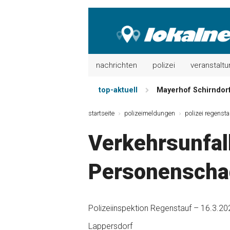
nachrichten
polizei
veranstalt
top-aktuell
Mayerhof Schirndorf 
Meindl Metzgerei: 
startseite
polizeimeldungen
polizei regensta
Der „deutsche Mich
Verkehrsunfal
Maxhütter Fischlade
Nutzen Sie aktuelle
Personenscha
Metzgerei Hummel: 
Polizeiinspektion Regenstauf – 16.3.20
Lappersdorf