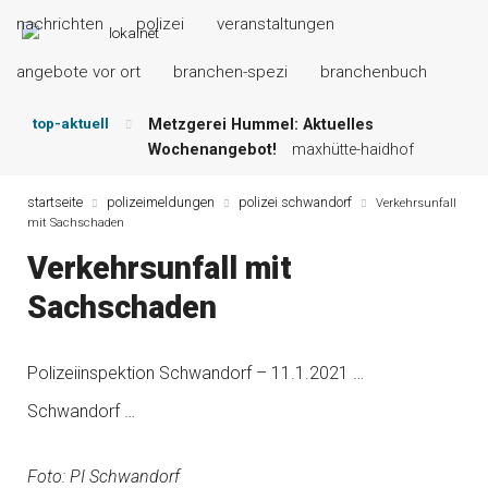
nachrichten
polizei
veranstaltungen
angebote vor ort
branchen-spezi
branchenbuch
top-aktuell
Metzgerei Hummel: Aktuelles
Wochenangebot!
maxhütte-haidhof
Mayerhof Schirndorf aktuell:
Grillspezialitäten u.v.m.!
kallmünz
startseite
polizeimeldungen
polizei schwandorf
Verkehrsunfall
mit Sachschaden
Meindl Metzgerei: Wochen-Speisekarte
und mehr …
burglengenfeld
Verkehrsunfall mit
Der „deutsche Michel“ muss nun
Sachschaden
zahlen!
kommentare & serien &
leserbriefe
Maxhütter Fischladen: Unser aktuelles
Polizeiinspektion Schwandorf – 11.1.2021 …
Angebot …
maxhütte-haidhof
Nutzen Sie aktuelle Angebote Ihrer
Schwandorf …
Region!
angebote vor ort | anzeige
Foto: PI Schwandorf