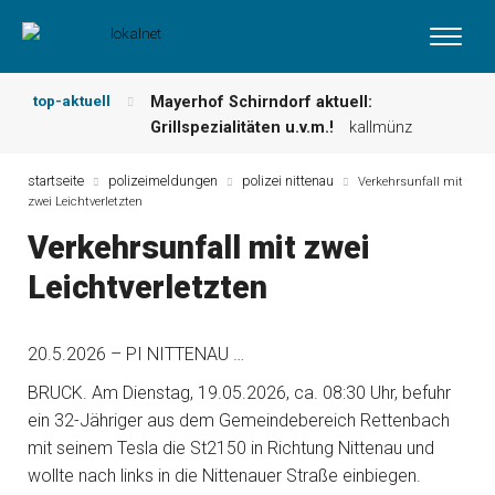
top-aktuell
Mayerhof Schirndorf aktuell:
Grillspezialitäten u.v.m.!
kallmünz
Meindl Metzgerei: Wochen-Speisekarte
und mehr …
burglengenfeld
startseite
polizeimeldungen
polizei nittenau
Verkehrsunfall mit
zwei Leichtverletzten
Der „deutsche Michel“ muss nun
zahlen!
kommentare & serien &
Verkehrsunfall mit zwei
leserbriefe
Leichtverletzten
Maxhütter Fischladen: Unser aktuelles
Angebot …
maxhütte-haidhof
Nutzen Sie aktuelle Angebote Ihrer
20.5.2026 – PI NITTENAU …
Region!
angebote vor ort | anzeige
Metzgerei Hummel: Aktuelles
BRUCK. Am Dienstag, 19.05.2026, ca. 08:30 Uhr, befuhr
Wochenangebot!
maxhütte-haidhof
ein 32-Jähriger aus dem Gemeindebereich Rettenbach
mit seinem Tesla die St2150 in Richtung Nittenau und
wollte nach links in die Nittenauer Straße einbiegen.