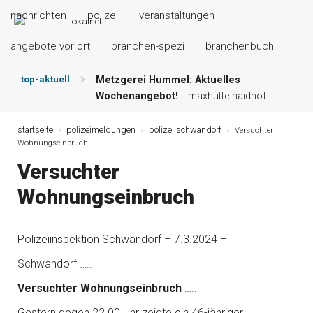
nachrichten
polizei
veranstaltungen
angebote vor ort
branchen-spezi
branchenbuch
top-aktuell
Metzgerei Hummel: Aktuelles
Wochenangebot!
maxhütte-haidhof
Mayerhof Schirndorf aktuell:
Grillspezialitäten u.v.m.!
kallmünz
startseite
polizeimeldungen
polizei schwandorf
Versuchter
Wohnungseinbruch
Meindl Metzgerei: Wochen-Speisekarte
und mehr …
burglengenfeld
Versuchter
Der „deutsche Michel“ muss nun
Wohnungseinbruch
zahlen!
kommentare & serien &
leserbriefe
Maxhütter Fischladen: Unser aktuelles
Polizeiinspektion Schwandorf – 7.3.2024 –
Angebot …
maxhütte-haidhof
Nutzen Sie aktuelle Angebote Ihrer
Schwandorf …..
Region!
angebote vor ort | anzeige
Versuchter Wohnungseinbruch
…..
Gestern gegen 22.00 Uhr zeigte ein 46-jähriger