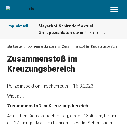
top-aktuell
Mayerhof Schirndorf aktuell:
Grillspezialitäten u.v.m.!
kallmünz
Meindl Metzgerei: Wochen-Speisekarte
und mehr …
burglengenfeld
startseite
polizeimeldungen
Zusammenstoß im Kreuzungsbereich
Der „deutsche Michel“ muss nun
Zusammenstoß im
zahlen!
kommentare & serien &
leserbriefe
Kreuzungsbereich
Maxhütter Fischladen: Unser aktuelles
Angebot …
maxhütte-haidhof
Nutzen Sie aktuelle Angebote Ihrer
Polizeiinspektion Tirschenreuth – 16.3.2023 –
Region!
angebote vor ort | anzeige
Wiesau …..
Metzgerei Hummel: Aktuelles
Wochenangebot!
maxhütte-haidhof
Zusammenstoß im Kreuzungsbereich
…..
Am frühen Dienstagnachmittag, gegen 13:40 Uhr, befuhr
ein 27-jähriger Mann mit seinem Pkw die Schönhaider